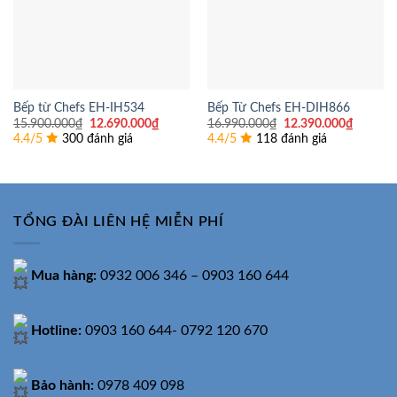
Bếp từ Chefs EH-IH534
Bếp Từ Chefs EH-DIH866
Giá
Giá
Giá
Giá
15.900.000
₫
12.690.000
₫
16.990.000
₫
12.390.000
₫
gốc
hiện
gốc
hiện
4.4/5
300 đánh giá
4.4/5
118 đánh giá
là:
tại
là:
tại
15.900.000₫.
là:
16.990.000₫.
là:
12.690.000₫.
12.390.
TỔNG ĐÀI LIÊN HỆ MIỄN PHÍ
Mua hàng:
0932 006 346 – 0903 160 644
Hotline:
0903 160 644- 0792 120 670
Bảo hành:
0978 409 098