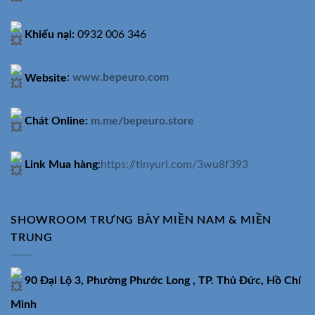
Khiếu nại:
0932 006 346
Website
:
www.bepeuro.com
Chát Online:
m.me/bepeuro.store
Link Mua hàng
:
https://tinyurl.com/3wu8f393
SHOWROOM TRƯNG BÀY MIỀN NAM & MIỀN
TRUNG
90 Đại Lộ 3, Phường Phước Long , TP. Thủ Đức, Hồ Chí
Minh