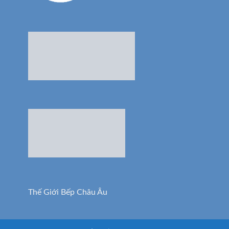
Thế Giới Bếp Châu Âu
THUỘC BẢN QUYỀN CỦA CÔNG TY TNHH SIÊU THỊ BẾP 123
VIỆT NAM