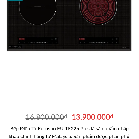
Giá
Giá
16.800.000
₫
13.900.000
₫
gốc
hiện
Bếp Điện Từ Eurosun EU-TE226 Plus là sản phẩm nhập
là:
tại
khẩu chính hãng từ Malaysia. Sản phẩm được phân phối