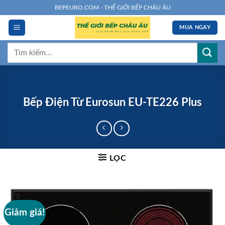
Chuyển
BEPEURO.COM - THẾ GIỚI BẾP CHÂU ÂU
đến
MUA NGAY
nội
dung
Tìm
kiếm:
Bếp Điện Từ Eurosun EU-TE226 Plus
LỌC
Giảm giá!