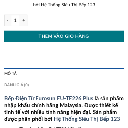
16.800.000₫.
là:
bởi Hệ Thống Siêu Thị Bếp 123
13.900
Bếp Điện Từ Eurosun EU-TE226 Plus số lượng
THÊM VÀO GIỎ HÀNG
MÔ TẢ
ĐÁNH GIÁ (0)
Bếp Điện Từ Eurosun EU-TE226 Plus
là sản phẩm
nhập khẩu chính hãng Malaysia. Được thiết kế
tinh tế với nhiều tính năng hiện đại. Sản phẩm
được phân phối bởi
Hệ Thống Siêu Thị Bếp 123