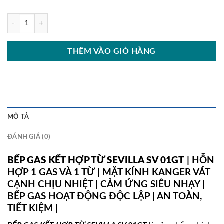
BẾP GAS KẾT HỢP TỪ SEVILLA SV 01GT số lượng
THÊM VÀO GIỎ HÀNG
MÔ TẢ
ĐÁNH GIÁ (0)
BẾP GAS KẾT HỢP TỪ SEVILLA SV 01GT
| HỖN
HỢP 1 GAS VÀ 1 TỪ | MẶT KÍNH KANGER VÁT
CẠNH CHỊU NHIỆT | CẢM ỨNG SIÊU NHẠY |
BẾP GAS HOẠT ĐỘNG ĐỘC LẬP | AN TOÀN,
TIẾT KIỆM |