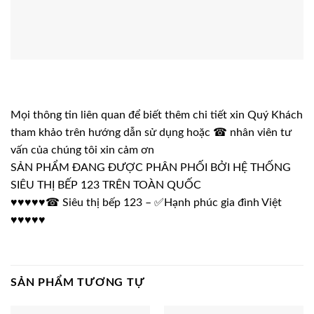
Mọi thông tin liên quan để biết thêm chi tiết xin Quý Khách
tham khảo trên hướng dẫn sử dụng hoặc ☎ nhân viên tư
vấn của chúng tôi xin cảm ơn
SẢN PHẨM ĐANG ĐƯỢC PHÂN PHỐI BỞI HỆ THỐNG
SIÊU THỊ BẾP 123 TRÊN TOÀN QUỐC
♥♥♥♥♥☎ Siêu thị bếp 123 – ✅Hạnh phúc gia đình Việt
♥♥♥♥♥
SẢN PHẨM TƯƠNG TỰ