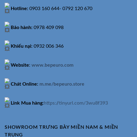
Hotline:
0903 160 644- 0792 120 670
Bảo hành:
0978 409 098
Khiếu nại:
0932 006 346
Website
:
www.bepeuro.com
Chát Online:
m.me/bepeuro.store
Link Mua hàng
:
https://tinyurl.com/3wu8f393
SHOWROOM TRƯNG BÀY MIỀN NAM & MIỀN
TRUNG