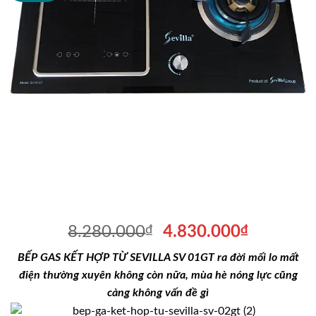
Giá
Giá
8.280.000
₫
4.830.000
₫
gốc
hiện
BẾP GAS KẾT HỢP TỪ SEVILLA SV 01GT ra đời mối lo mất
là:
tại
điện thường xuyên không còn nữa, mùa hè nóng lực cũng
8.280.000₫.
là:
càng không vấn đề gì
4.830.00