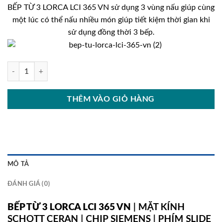
gốc
hiện
BẾP TỪ 3 LORCA LCI 365 VN sử dụng 3 vùng nấu giúp cùng
là:
tại
một lúc có thể nấu nhiều món giúp tiết kiệm thời gian khi
14.890.000₫.
là:
sử dụng đồng thời 3 bếp.
10.790
BẾP TỪ 3 LORCA LCI 365 VN số lượng
THÊM VÀO GIỎ HÀNG
MÔ TẢ
ĐÁNH GIÁ (0)
BẾP TỪ 3 LORCA LCI 365 VN
| MẶT KÍNH
SCHOTT CERAN | CHIP SIEMENS | PHÍM SLIDE