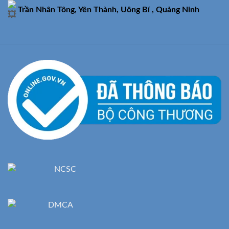
Trần Nhân Tông, Yên Thành, Uông Bí , Quảng Ninh