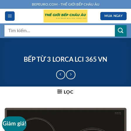
Chuyển
BEPEURO.COM - THẾ GIỚI BẾP CHÂU ÂU
đến
MUA NGAY
nội
dung
Tìm
kiếm:
BẾP TỪ 3 LORCA LCI 365 VN
LỌC
Giảm giá!