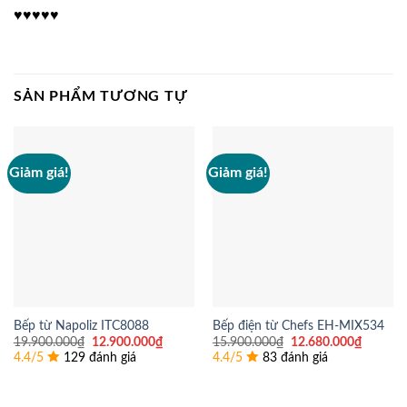
♥♥♥♥♥
SẢN PHẨM TƯƠNG TỰ
Giảm giá!
Giảm giá!
Bếp từ Napoliz ITC8088
Bếp điện từ Chefs EH-MIX534
Giá
Giá
Giá
Giá
19.900.000
₫
12.900.000
₫
15.900.000
₫
12.680.000
₫
gốc
hiện
gốc
hiện
4.4/5
129 đánh giá
4.4/5
83 đánh giá
là:
tại
là:
tại
19.900.000₫.
là:
15.900.000₫.
là:
12.900.000₫.
12.680.