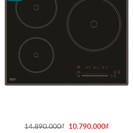
Giá
Giá
14.890.000
₫
10.790.000
₫