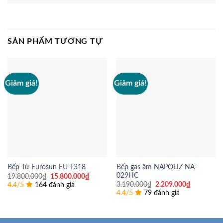
SẢN PHẨM TƯƠNG TỰ
Giảm giá!
Giảm giá!
Bếp gas âm NAPOLIZ NA-
Bếp Từ Eurosun EU-T318
029HC
Giá
Giá
19.800.000
₫
15.800.000
₫
gốc
hiện
Giá
Giá
3.190.000
₫
2.209.000
₫
4.4/5
164 đánh giá
là:
tại
gốc
hiện
4.4/5
79 đánh giá
19.800.000₫.
là:
là:
tại
15.800.000₫.
3.190.000₫.
là:
2.209.000