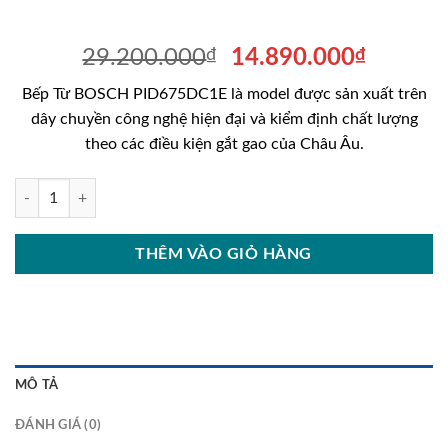
Giá
Giá
29.200.000
₫
14.890.000
₫
gốc
hiện
Bếp Từ BOSCH PID675DC1E là model được sản xuất trên
là:
tại
dây chuyền công nghệ hiện đại và kiểm định chất lượng
29.200.000₫.
là:
theo các điều kiện gắt gao của Châu Âu.
14.890
BẾP TỪ BOSCH PID675DC1E SERI 8 3 VÙNG NẤU 60CM số lượng
THÊM VÀO GIỎ HÀNG
MÔ TẢ
ĐÁNH GIÁ (0)