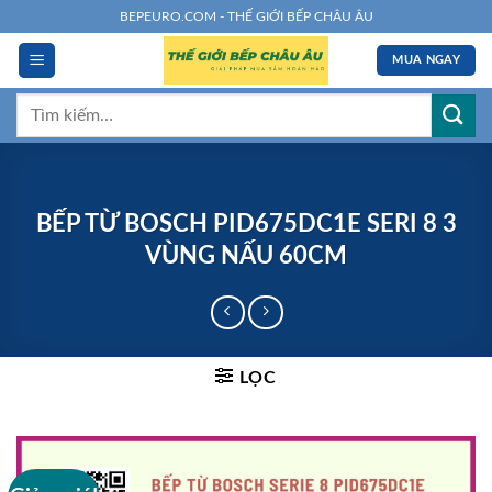
Chuyển
BEPEURO.COM - THẾ GIỚI BẾP CHÂU ÂU
đến
MUA NGAY
nội
dung
Tìm
kiếm:
BẾP TỪ BOSCH PID675DC1E SERI 8 3
VÙNG NẤU 60CM
LỌC