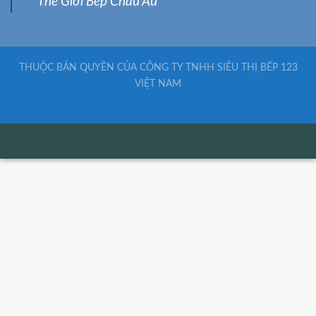
Thế Giới Bếp Châu Âu
THUỘC BẢN QUYỀN CỦA CÔNG TY TNHH SIÊU THỊ BẾP 123
VIỆT NAM