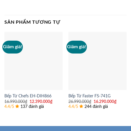
SẢN PHẨM TƯƠNG TỰ
Giảm giá!
Giảm giá!
Bếp Từ Chefs EH-DIH866
Bếp Từ Faster FS-741G
Giá
Giá
Giá
Giá
16.990.000
₫
12.390.000
₫
26.990.000
₫
16.290.000
₫
gốc
hiện
gốc
hiện
4.4/5
137 đánh giá
4.4/5
244 đánh giá
là:
tại
là:
tại
16.990.000₫.
là:
26.990.000₫.
là:
12.390.000₫.
16.290.