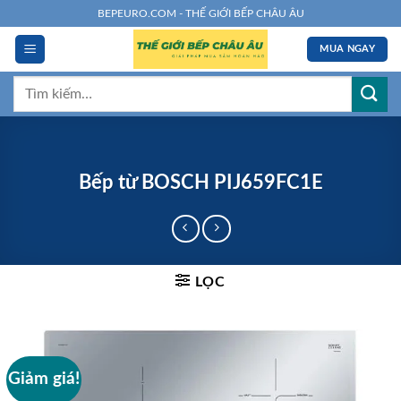
Chuyển
BEPEURO.COM - THẾ GIỚI BẾP CHÂU ÂU
đến
MUA NGAY
nội
dung
Tìm
kiếm:
Bếp từ BOSCH PIJ659FC1E
LỌC
Giảm giá!