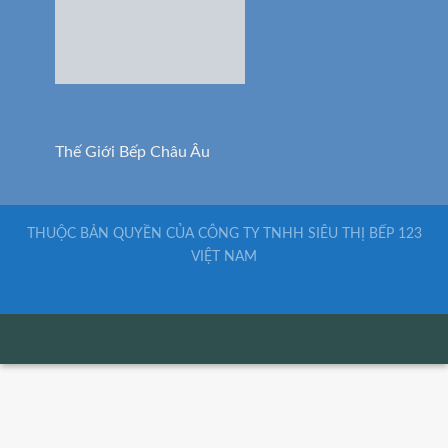
Thế Giới Bếp Châu Âu
THUỘC BẢN QUYỀN CỦA CÔNG TY TNHH SIÊU THỊ BẾP 123
VIỆT NAM