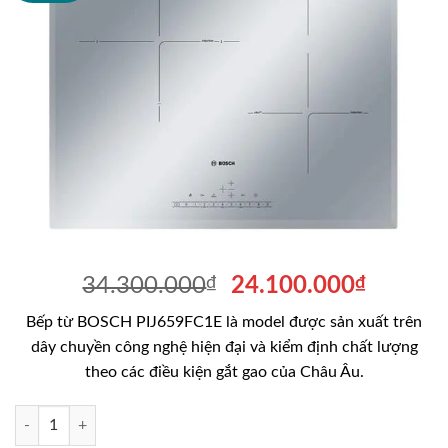
Giá
Giá
34.300.000
₫
24.100.000
₫
gốc
hiện
Bếp từ BOSCH PIJ659FC1E là model được sản xuất trên
là:
tại
dây chuyền công nghệ hiện đại và kiểm định chất lượng
34.300.000₫.
là:
theo các điều kiện gắt gao của Châu Âu.
24.100
Bếp từ BOSCH PIJ659FC1E số lượng