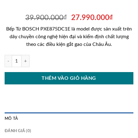
Giá
Giá
39.900.000
₫
27.990.000
₫
gốc
hiện
Bếp Từ BOSCH PXE875DC1E là model được sản xuất trên
là:
tại
dây chuyền công nghệ hiện đại và kiểm định chất lượng
39.900.000₫.
là:
theo các điều kiện gắt gao của Châu Âu.
27.990
Bếp Từ BOSCH PXE875DC1E Đa Điểm 4 vùng nấu số lượng
THÊM VÀO GIỎ HÀNG
MÔ TẢ
ĐÁNH GIÁ (0)