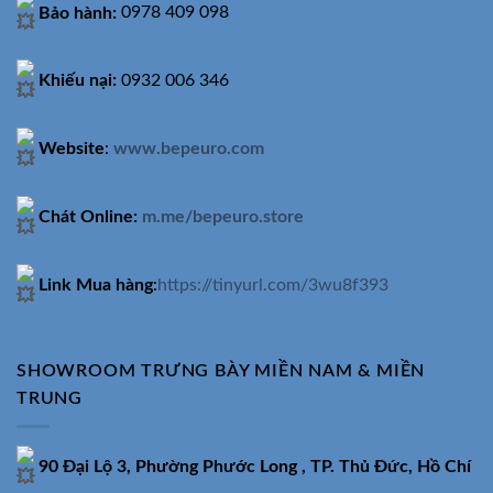
Bảo hành:
0978 409 098
Khiếu nại:
0932 006 346
Website
:
www.bepeuro.com
Chát Online:
m.me/bepeuro.store
Link Mua hàng
:
https://tinyurl.com/3wu8f393
SHOWROOM TRƯNG BÀY MIỀN NAM & MIỀN
TRUNG
90 Đại Lộ 3, Phường Phước Long , TP. Thủ Đức, Hồ Chí