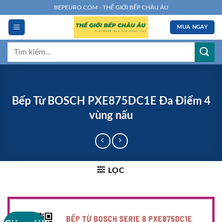
Chuyển
BEPEURO.COM - THẾ GIỚI BẾP CHÂU ÂU
đến
MUA NGAY
nội
dung
Tìm
kiếm:
Bếp Từ BOSCH PXE875DC1E Đa Điểm 4
vùng nấu
LỌC