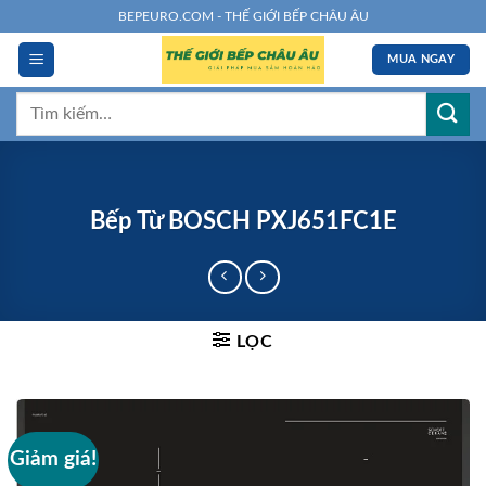
Chuyển
BEPEURO.COM - THẾ GIỚI BẾP CHÂU ÂU
đến
MUA NGAY
nội
dung
Tìm
kiếm:
Bếp Từ BOSCH PXJ651FC1E
LỌC
Giảm giá!