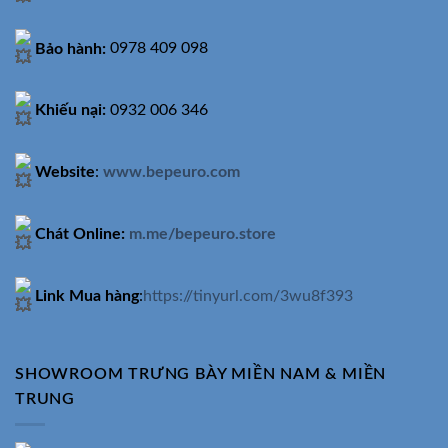
Bảo hành:
0978 409 098
Khiếu nại:
0932 006 346
Website
:
www.bepeuro.com
Chát Online:
m.me/bepeuro.store
Link Mua hàng
:
https://tinyurl.com/3wu8f393
SHOWROOM TRƯNG BÀY MIỀN NAM & MIỀN
TRUNG