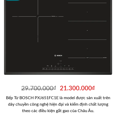
Giá
Giá
29.700.000
₫
21.300.000
₫
gốc
hiện
Bếp Từ BOSCH PXJ651FC1E là model được sản xuất trên
là:
tại
dây chuyền công nghệ hiện đại và kiểm định chất lượng
29.700.000₫.
là:
theo các điều kiện gắt gao của Châu Âu.
21.300