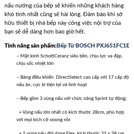
nấu nướng của bếp sẽ khiến những khách hàng
khó tính nhất cũng sẽ hài lòng. Đảm bảo khi sở
hữu thiết bị nhà bếp này công việc nội trợ của
bạn sẽ dễ dàng hơn bao giờ hết.
Tính năng sản phẩm:
Bếp Từ BOSCH PXJ651FC1E
– Mặt kính SchottCeranz siêu bền, chịu lực va đập,
chịu sốc nhiệt lớn
– Bảng điều khiển DirectSelect cao cấp với 17 cấp độ
nấu ăn, cực kì tiện lợi và linh hoạt
– Bếp gồm 3 vùng nấu với chức năng Sprint tự động;
+ Vùng nấu lớn nhất có kích thước 28cm, phù hợp
với mọi kích cỡ xoong nồi
+ 1 vùng nấu đôi dạng Flex, kích thước 21 x 38 cm,