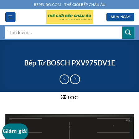
Chuyển
BEPEURO.COM - THẾ GIỚI BẾP CHÂU ÂU
đến
MUA NGAY
nội
dung
Tìm
kiếm:
Bếp Từ BOSCH PXV975DV1E
LỌC
Giảm giá!