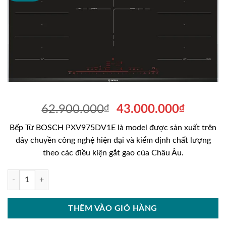
Giá
Giá
62.900.000
₫
43.000.000
₫
gốc
hiện
Bếp Từ BOSCH PXV975DV1E là model được sản xuất trên
là:
tại
dây chuyền công nghệ hiện đại và kiểm định chất lượng
62.900.000₫.
là:
theo các điều kiện gắt gao của Châu Âu.
43.000
Bếp Từ BOSCH PXV975DV1E số lượng
THÊM VÀO GIỎ HÀNG