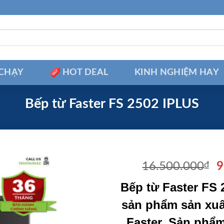
CHẠY
HOT DEAL
KINH NGHIỆM HAY
Bếp từ Faster FS 2502 IPLUS
G
16.500.000
₫
9
g
Bếp từ Faster FS 
là
1
sản phẩm sản xuấ
Faster. Sản phẩ