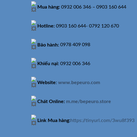
Mua hàng:
0932 006 346 – 0903 160 644
Hotline:
0903 160 644- 0792 120 670
Bảo hành:
0978 409 098
Khiếu nại:
0932 006 346
Website
:
www.bepeuro.com
Chát Online:
m.me/bepeuro.store
Link Mua hàng
:
https://tinyurl.com/3wu8f393