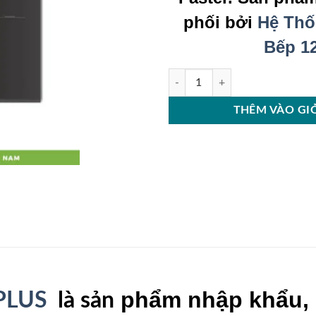
phối bởi
Hệ Thố
Bếp 1
Bếp từ Faster FS 2502 IPLUS số l
THÊM VÀO GI
phẩm nhập khẩu, 
IPLUS
là sản