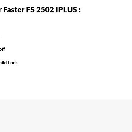
ừ Faster FS 2502 IPLUS
:
n
off
hild Lock