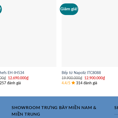
!
Giảm giá!
Chefs EH-IH534
Bếp từ Napoliz ITC8088
Giá
Giá
Giá
Giá
00
₫
12.690.000
₫
19.900.000
₫
12.900.000
₫
gốc
hiện
gốc
hiện
257 đánh giá
4.4/5
314 đánh giá
là:
tại
là:
tại
15.900.000₫.
là:
19.900.000₫.
là:
12.690.000₫.
12.900.
SHOWROOM TRƯNG BÀY MIỀN NAM &
S
MIỀN TRUNG