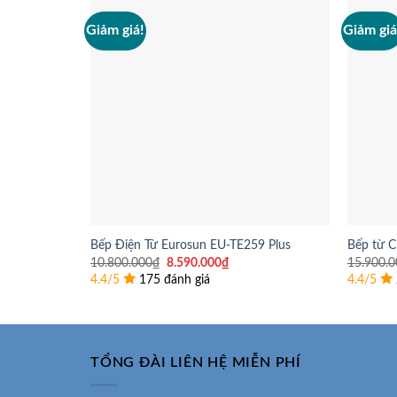
Giảm giá!
Giảm giá
Bếp Điện Từ Eurosun EU-TE259 Plus
Bếp từ 
Giá
Giá
10.800.000
₫
8.590.000
₫
15.900.0
gốc
hiện
4.4/5
175 đánh giá
4.4/5
là:
tại
10.800.000₫.
là:
8.590.000₫.
TỔNG ĐÀI LIÊN HỆ MIỄN PHÍ