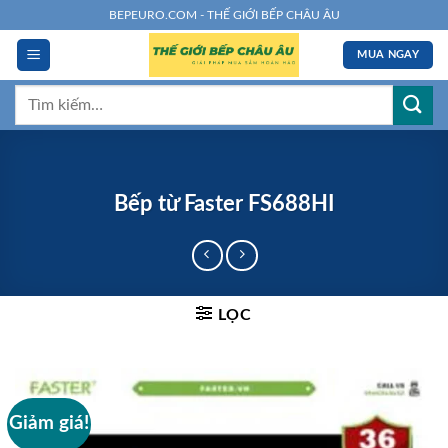
Chuyển
BEPEURO.COM - THẾ GIỚI BẾP CHÂU ÂU
đến
MUA NGAY
nội
dung
Tìm
kiếm:
Bếp từ Faster FS688HI
LỌC
Giảm giá!