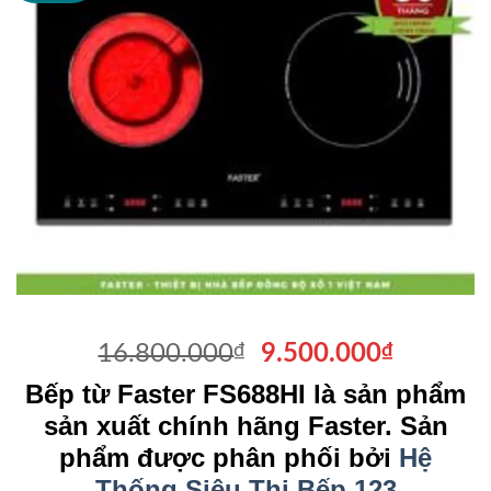
Giá
Giá
16.800.000
₫
9.500.000
₫
gốc
hiện
Bếp từ Faster FS688HI là sản phẩm
là:
tại
sản xuất chính hãng Faster. Sản
16.800.000₫.
là:
phẩm được phân phối bởi
Hệ
9.500.0
Thống Siêu Thị Bếp 123