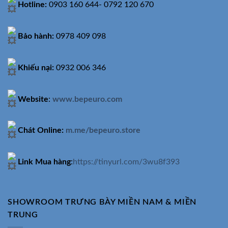
Hotline:
0903 160 644- 0792 120 670
Bảo hành:
0978 409 098
Khiếu nại:
0932 006 346
Website
:
www.bepeuro.com
Chát Online:
m.me/bepeuro.store
Link Mua hàng
:
https://tinyurl.com/3wu8f393
SHOWROOM TRƯNG BÀY MIỀN NAM & MIỀN
TRUNG