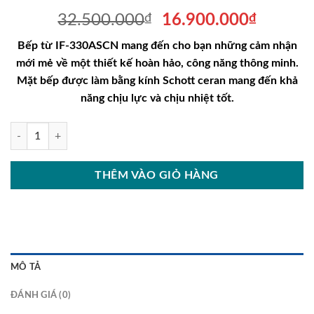
Giá
Giá
32.500.000
₫
16.900.000
₫
gốc
hiện
Bếp từ IF-330ASCN mang đến cho bạn những cảm nhận
là:
tại
mới mẻ về một thiết kế hoàn hảo, công năng thông minh.
32.500.000₫.
là:
Mặt bếp được làm bằng kính Schott ceran mang đến khả
16.900
năng chịu lực và chịu nhiệt tốt.
Bếp từ IF-330ASCN số lượng
THÊM VÀO GIỎ HÀNG
MÔ TẢ
ĐÁNH GIÁ (0)