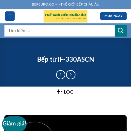
Chuyển
BEPEURO.COM - THẾ GIỚI BẾP CHÂU ÂU
đến
MUA NGAY
nội
dung
Tìm
kiếm:
Bếp từ IF-330ASCN
LỌC
Giảm giá!