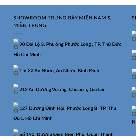
8.590.000₫.
19.100.
SHOWROOM TRƯNG BÀY MIỀN NAM &
S
MIỀN TRUNG
90 Đại Lộ 3, Phường Phước Long , TP. Thủ Đức,
Hồ Chí Minh
Thị Xã An Nhơn, An Nhơn, Bình Định
212 An Dương Vương, Chưpưh, Gia Lai
127 Dương Đình Hội, Phước Long B, TP. Thủ
Đức, Hồ Chí Minh
N
Số 190, Đường Điện Biên Phủ, Quận Thanh