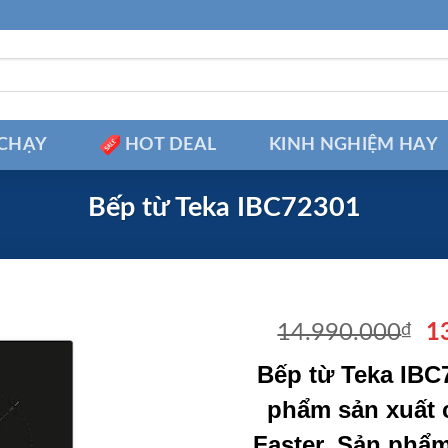
CHẠY
HOT DEAL
KINH NGHIỆM HAY
Bếp từ Teka IBC72301
Gi
14.990.000
₫
1
g
Bếp từ Teka IBC
là
1
phẩm sản xuất 
Faster. Sản phẩ