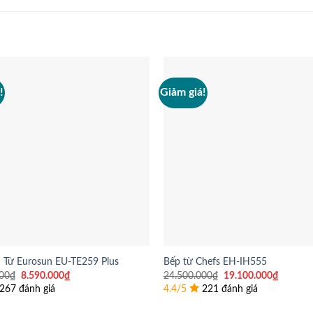
!
Giảm giá!
 Từ Eurosun EU-TE259 Plus
Bếp từ Chefs EH-IH555
Giá
Giá
Giá
Giá
00
₫
8.590.000
₫
24.500.000
₫
19.100.000
₫
gốc
hiện
gốc
hiện
267 đánh giá
4.4/5
221 đánh giá
là:
tại
là:
tại
10.800.000₫.
là:
24.500.000₫.
là: