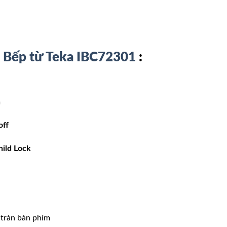
A
Bếp từ Teka IBC72301
:
n
off
hild Lock
 tràn bàn phím