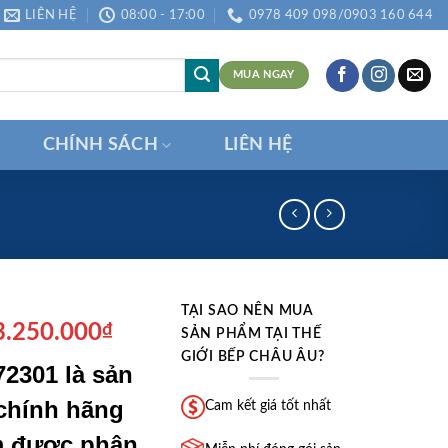
LIÊN HỆ
08:00 - 17:00
0978 409 098/0903 160 644
MUA NGAY
CHÍNH SÁCH
LIÊN HỆ
TẠI SAO NÊN MUA
á
Giá
3.250.000
₫
SẢN PHẨM TẠI THẾ
ốc
hiện
GIỚI BẾP CHÂU ÂU?
72301 là sản
:
tại
4.990.000₫.
là:
chính hãng
Cam kết giá tốt nhất
13.250.000₫.
m được phân