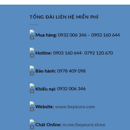
14.190.000₫.
TỔNG ĐÀI LIÊN HỆ MIỄN PHÍ
Mua hàng:
0932 006 346 – 0903 160 644
Hotline:
0903 160 644- 0792 120 670
Bảo hành:
0978 409 098
Khiếu nại:
0932 006 346
Website
:
www.bepeuro.com
Chát Online:
m.me/bepeuro.store