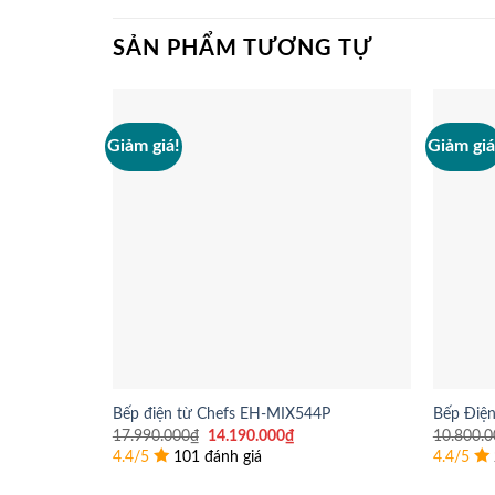
SẢN PHẨM TƯƠNG TỰ
Giảm giá!
Giảm giá
Bếp điện từ Chefs EH-MIX544P
Bếp Điện
Giá
Giá
17.990.000
₫
14.190.000
₫
10.800.0
gốc
hiện
4.4/5
101 đánh giá
4.4/5
là:
tại
17.990.000₫.
là: