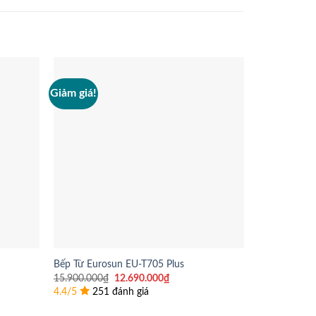
Giảm giá!
Giảm giá!
Bếp Từ Eurosun EU-T705 Plus
Bếp Từ Chef
Giá
Giá
15.900.000
₫
12.690.000
₫
21.500.000
₫
gốc
hiện
4.4/5
251 đánh giá
4.4/5
98 đ
là:
tại
15.900.000₫.
là: