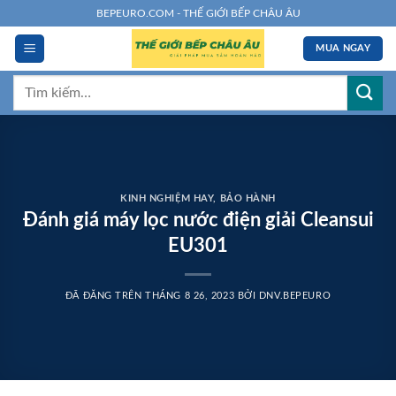
Chuyển
BEPEURO.COM - THẾ GIỚI BẾP CHÂU ÂU
đến
MUA NGAY
nội
dung
Tìm
kiếm:
KINH NGHIỆM HAY
,
BẢO HÀNH
Đánh giá máy lọc nước điện giải Cleansui
EU301
ĐÃ ĐĂNG TRÊN
THÁNG 8 26, 2023
BỞI
DNV.BEPEURO