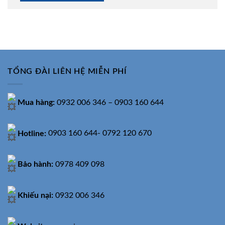
TỔNG ĐÀI LIÊN HỆ MIỄN PHÍ
Mua hàng:
0932 006 346 – 0903 160 644
Hotline:
0903 160 644- 0792 120 670
Bảo hành:
0978 409 098
Khiếu nại:
0932 006 346