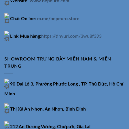
Website
:
www.bepeuro.com
Chát Online:
m.me/bepeuro.store
Link Mua hàng
:
https://tinyurl.com/3wu8f393
SHOWROOM TRƯNG BÀY MIỀN NAM & MIỀN
TRUNG
90 Đại Lộ 3, Phường Phước Long , TP. Thủ Đức, Hồ Chí
Minh
Thị Xã An Nhơn, An Nhơn, Bình Định
212 An Dương Vương, Chưpưh, Gia Lai