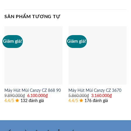
SẢN PHẨM TƯƠNG TỰ
Giảm giá!
Giảm giá!
Máy Hút Mùi Canzy CZ 868 90
Máy Hút Mùi Canzy CZ 3670
Giá
Giá
Giá
Giá
9.890.000
₫
6.100.000
₫
5.860.000
₫
3.160.000
₫
gốc
hiện
gốc
hiện
4.4/5
132 đánh giá
4.4/5
176 đánh giá
là:
tại
là:
tại
9.890.000₫.
là:
5.860.000₫.
là:
6.100.000₫.
3.160.000