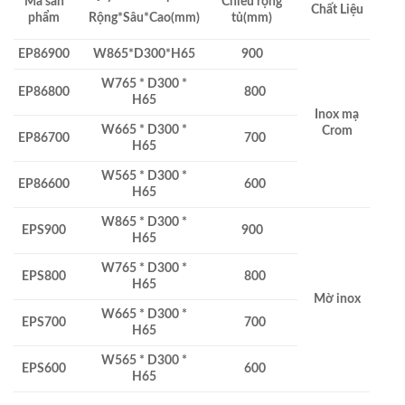
Mã sản
Chiều rộng
Chất Liệu
phẩm
tủ(mm)
Rộng*Sâu*Cao(mm)
EP86900
W865*D300*H65
900
W765 * D300 *
EP86800
800
H65
Inox mạ
W665 * D300 *
Crom
EP86700
700
H65
W565 * D300 *
EP86600
600
H65
W865 * D300 *
EPS900
900
H65
W765 * D300 *
EPS800
800
H65
Mờ inox
W665 * D300 *
EPS700
700
H65
W565 * D300 *
EPS600
600
H65