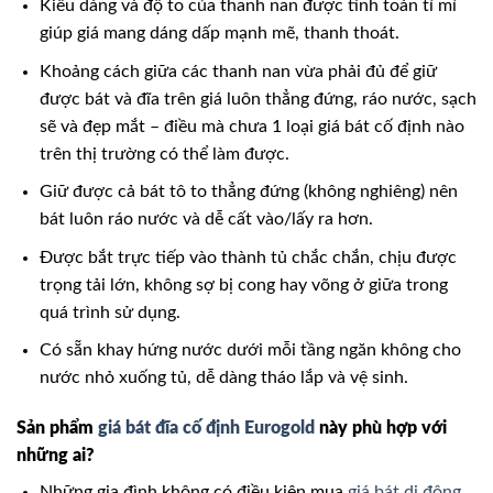
Kiểu dáng và độ to của thanh nan được tính toán tỉ mỉ
giúp giá mang dáng dấp mạnh mẽ, thanh thoát.
Khoảng cách giữa các thanh nan vừa phải đủ để giữ
được bát và đĩa trên giá luôn thẳng đứng, ráo nước, sạch
sẽ và đẹp mắt – điều mà chưa 1 loại giá bát cố định nào
trên thị trường có thể làm được.
Giữ được cả bát tô to thẳng đứng (không nghiêng) nên
bát luôn ráo nước và dễ cất vào/lấy ra hơn.
Được bắt trực tiếp vào thành tủ chắc chắn, chịu được
trọng tải lớn, không sợ bị cong hay võng ở giữa trong
quá trình sử dụng.
Có sẵn khay hứng nước dưới mỗi tầng ngăn không cho
nước nhỏ xuống tủ, dễ dàng tháo lắp và vệ sinh.
Sản phẩm
giá bát đĩa cố định Eurogold
này phù hợp với
những ai?
Những gia đình không có điều kiện mua
giá bát di động
.