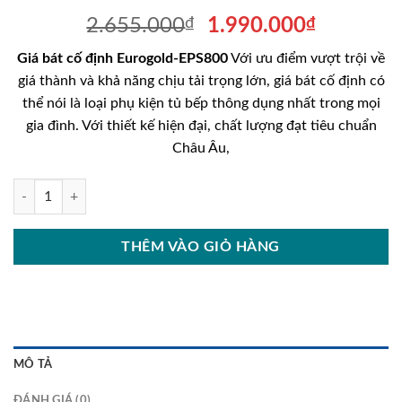
Giá
Giá
2.655.000
₫
1.990.000
₫
gốc
hiện
Giá bát cố định Eurogold-EPS800
Với ưu điểm vượt trội về
là:
tại
giá thành và khả năng chịu tải trọng lớn, giá bát cố định có
2.655.000₫.
là:
thể nói là loại phụ kiện tủ bếp thông dụng nhất trong mọi
1.990.00
gia đình. Với thiết kế hiện đại, chất lượng đạt tiêu chuẩn
Châu Âu,
Giá bát cố định Eurogold-EPS800 số lượng
THÊM VÀO GIỎ HÀNG
MÔ TẢ
ĐÁNH GIÁ (0)