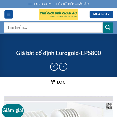
Chuyển
BEPEURO.COM - THẾ GIỚI BẾP CHÂU ÂU
đến
MUA NGAY
nội
dung
Tìm
kiếm:
Giá bát cố định Eurogold-EPS800
LỌC
Giảm giá!