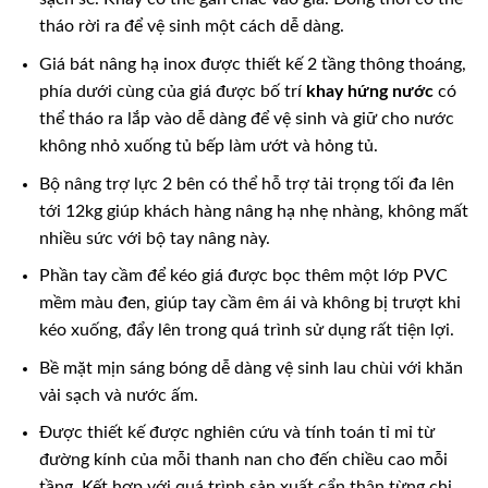
tháo rời ra để vệ sinh một cách dễ dàng.
Giá bát nâng hạ inox được thiết kế 2 tầng thông thoáng,
phía dưới cùng của giá được bố trí
khay hứng nước
có
thể tháo ra lắp vào dễ dàng để vệ sinh và giữ cho nước
không nhỏ xuống tủ bếp làm ướt và hỏng tủ.
Bộ nâng trợ lực 2 bên có thể hỗ trợ tải trọng tối đa lên
tới 12kg giúp khách hàng nâng hạ nhẹ nhàng, không mất
nhiều sức với bộ tay nâng này.
Phần tay cầm để kéo giá được bọc thêm một lớp PVC
mềm màu đen, giúp tay cầm êm ái và không bị trượt khi
kéo xuống, đẩy lên trong quá trình sử dụng rất tiện lợi.
Bề mặt mịn sáng bóng dễ dàng vệ sinh lau chùi với khăn
vải sạch và nước ấm.
Được thiết kế được nghiên cứu và tính toán tỉ mỉ từ
đường kính của mỗi thanh nan cho đến chiều cao mỗi
tầng. Kết hợp với quá trình sản xuất cẩn thận từng chi