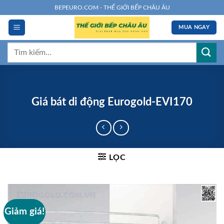
Chuyển
BEPEURO.COM - THẾ GIỚI BẾP CHÂU ÂU
đến
MUA NGAY
nội
dung
Tìm
kiếm:
Giá bát di động Eurogold-EVI170
LỌC
Giảm giá!