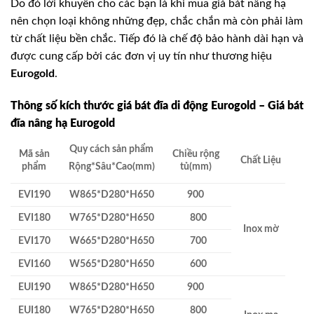
Do đó lời khuyên cho các bạn là khi mua giá bát nâng hạ
nên chọn loại không những đẹp, chắc chắn mà còn phải làm
từ chất liệu bền chắc. Tiếp đó là chế độ bảo hành dài hạn và
được cung cấp bởi các đơn vị uy tín như thương hiệu
Eurogold
.
Thông số kích thước giá bát đĩa di động Eurogold – Giá bát
đĩa nâng hạ Eurogold
Quy cách sản phẩm
Mã sản
Chiều rộng
Chất Liệu
phẩm
tủ(mm)
Rộng*Sâu*Cao(mm)
EVI190
W865*D280*H650
900
EVI180
W765*D280*H650
800
Inox mờ
EVI170
W665*D280*H650
700
EVI160
W565*D280*H650
600
EUI190
W865*D280*H650
900
EUI180
W765*D280*H650
800