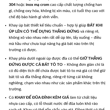
304
hoặc
inox mạ crom
cao cấp chất lượng chống han
gỉ, chống oxy hóa, không bị xỉn màu, có tuổi thọ cao với
chế độ bảo hành gỉ vĩnh viễn.
Khay úp bát thiết kế tiêu chuẩn – hợp lý giúp
BÁT KHI
ÚP LÊN CÓ THỂ DỰNG THẲNG ĐỨNG
và riêng rẽ,
không xô vào nhau nên rất dễ úp lên, lấy xuống – điều
mà hầu như chưa loại nâng hạ giá bát nào trên thị
trường có được.
Khay phía dưới ngoài úp được đĩa có thể
GIỮ THẲNG
ĐỨNG ĐƯỢC CẢ BÁT TÔ TO
– Không đơn giản chỉ là
có đủ diện tích để chứa được bát tô to mà giá có thể giữ
bát tô và đĩa thẳng đứng, riêng rẽ từng cái không
nghiêng, chạm vào nhau như các sản phẩm khác trên thị
trường.
Có
KHAY ĐỂ ĐŨA ĐÍNH KÈM GIÁ
làm từ chất liệu
nhựa cao cấp, có lỗ thoát nước để đũa luôn khô ráo
sạch sẽ. Khay có thể gắn chắc vào giá. Đồng thời có thể