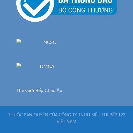
Thế Giới Bếp Châu Âu
THUỘC BẢN QUYỀN CỦA CÔNG TY TNHH SIÊU THỊ BẾP 123
VIỆT NAM