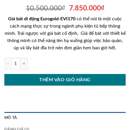
Giá
Giá
10.500.000
₫
7.850.000
₫
gốc
hiện
Giá bát di động Eurogold-EVI170
có thể nói là một cuộc
là:
tại
cách mạng thực sự trong ngành phụ kiện tủ bếp thông
10.500.000₫.
là:
minh. Trái ngược với giá bát cố định, Giá để bát với thiết kế
7.850.0
thông minh có thể nâng lên hạ xuống giúp việc bảo quản,
úp và lấy bát đĩa trở nên đơn giản hơn bao giờ hết.
Giá bát di động Eurogold-EVI170 số lượng
THÊM VÀO GIỎ HÀNG
MÔ TẢ
ĐÁNH GIÁ (0)