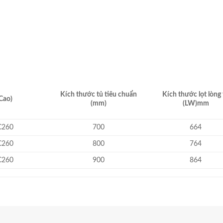
Kích thước tủ tiêu chuẩn
Kích thước lọt lòng 
Cao)
(mm)
(LW)mm
C260
700
664
C260
800
764
C260
900
864