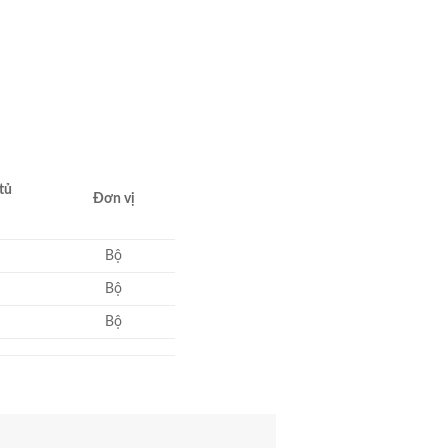
tủ
Đơn vị
Bộ
Bộ
Bộ