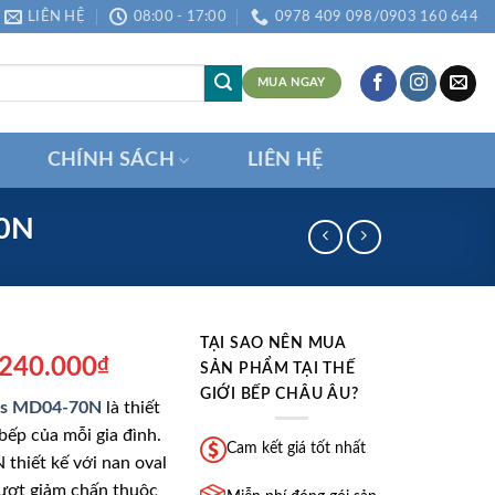
LIÊN HỆ
08:00 - 17:00
0978 409 098/0903 160 644
MUA NGAY
CHÍNH SÁCH
LIÊN HỆ
70N
TẠI SAO NÊN MUA
á
Giá
.240.000
₫
SẢN PHẨM TẠI THẾ
ốc
hiện
GIỚI BẾP CHÂU ÂU?
aris MD04-70N
là thiết
:
tại
bếp của mỗi gia đình.
.990.000₫.
là:
Cam kết giá tốt nhất
thiết kế với nan oval
2.240.000₫.
rượt giảm chấn thuộc