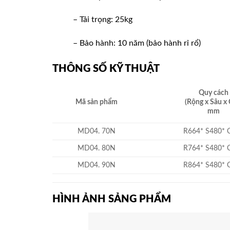
– Tải trọng: 25kg
– Bảo hành: 10 năm (bảo hành rỉ rổ)
THÔNG SỐ KỸ THUẬT
Quy cách
Mã sản phẩm
(Rộng x Sâu x 
mm
MD04. 70N
R664* S480* 
MD04. 80N
R764* S480* 
MD04. 90N
R864* S480* 
HÌNH ẢNH SẢNG PHẨM