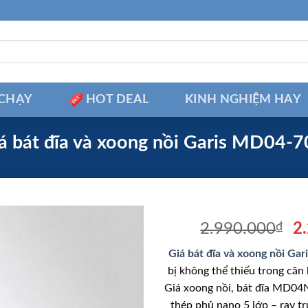
CHẠY
HOT DEAL
KINH NGHIỆM HAY
á bát đĩa và xoong nồi Garis MD04-
Gi
2.990.000
₫
2
g
Giá bát đĩa và xoong nồi G
là
bị không thể thiếu trong căn 
2
Giá xoong nồi, bát đĩa MD04N 
thép phủ nano 5 lớp – ray t