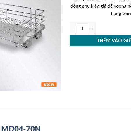
dòng phụ kiện giá để xoong nồ
hãng Gari
Giá bát đĩa và xoong nồi Garis M
THÊM VÀO GI
ris MD04-70N