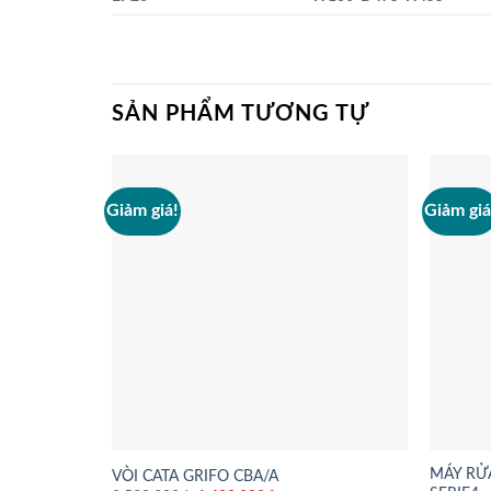
SẢN PHẨM TƯƠNG TỰ
Giảm giá!
Giảm giá
MÁY RỬ
VÒI CATA GRIFO CBA/A