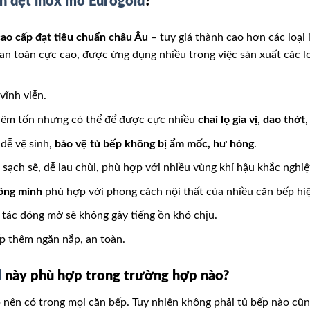
n dẹt inox mờ Eurogold
?
ao cấp đạt tiêu chuẩn châu Âu
– tuy giá thành cao hơn các loại
h an toàn cực cao, được ứng dụng nhiều trong việc sản xuất các l
vĩnh viễn.
 khiêm tốn nhưng có thể để được cực nhiều
chai lọ gia vị
,
dao thớt
ễ vệ sinh,
bảo vệ tủ bếp không bị ẩm mốc, hư hỏng
.
sạch sẽ, dễ lau chùi, phù hợp với nhiều vùng khí hậu khắc nghiệ
ông minh
phù hợp với phong cách nội thất của nhiều căn bếp hiệ
o tác đóng mở sẽ không gây tiếng ồn khó chịu.
ếp thêm ngăn nắp, an toàn.
d
này phù hợp trong trường hợp nào?
p nên có trong mọi căn bếp. Tuy nhiên không phải tủ bếp nào cũ