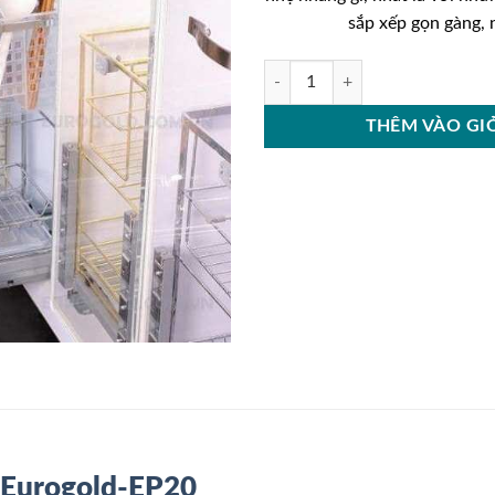
sắp xếp gọn gàng,
Giá dao thớt nan dẹt inox mờ Eur
THÊM VÀO GI
ờ Eurogold-EP20