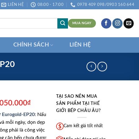
LIÊN HỆ
08:00 - 17:00
0978 409 098/0903 160 644
MUA NGAY
CHÍNH SÁCH
LIÊN HỆ
EP20
TẠI SAO NÊN MUA
á
Giá
.050.000
₫
SẢN PHẨM TẠI THẾ
ốc
hiện
GIỚI BẾP CHÂU ÂU?
ờ Eurogold-EP20:
Nấu
:
tại
 vả mỗi ngày, dọn dẹp
.800.000₫.
là:
Cam kết giá tốt nhất
ông phải là công việc
2.050.000₫.
ững căn bếp chưa được