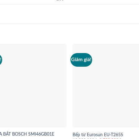
!
Giảm giá!
A BÁT BOSCH SMI46GB01E
Bếp từ Eurosun EU-T265S