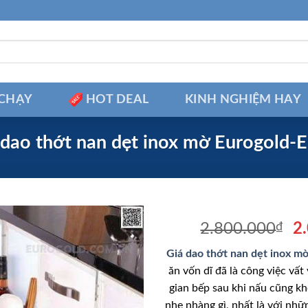
CHẠY
HOT DEAL
KINH NGHIỆM HAY
 dao thớt nan dẹt inox mờ Eurogold-
Gi
2.800.000
₫
2
g
Giá dao thớt nan dẹt inox m
là
ăn vốn dĩ đã là công việc vất
2
gian bếp sau khi nấu cũng kh
nhẹ nhàng gì, nhất là với nh