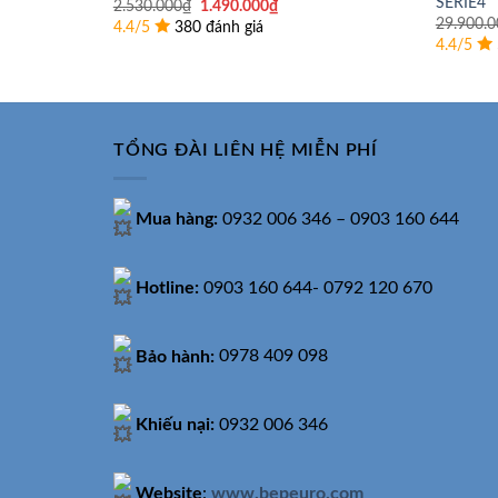
SERIE4
Giá
Giá
2.530.000
₫
1.490.000
₫
gốc
hiện
29.900.0
4.4/5
380 đánh giá
là:
tại
4.4/5
2.530.000₫.
là:
1.490.000₫.
TỔNG ĐÀI LIÊN HỆ MIỄN PHÍ
Mua hàng:
0932 006 346 – 0903 160 644
Hotline:
0903 160 644- 0792 120 670
Bảo hành:
0978 409 098
Khiếu nại:
0932 006 346
Website
:
www.bepeuro.com