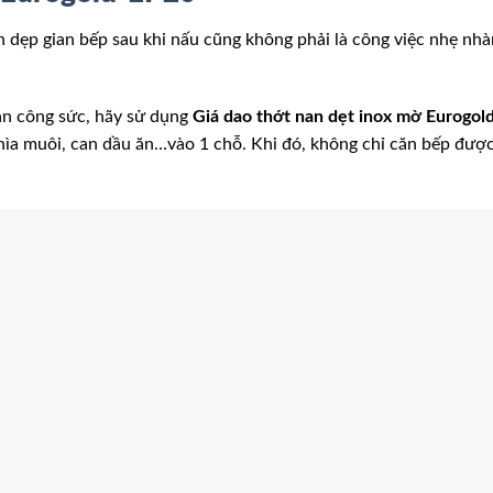
ọn dẹp gian bếp sau khi nấu cũng không phải là công việc nhẹ nh
an công sức, hãy sử dụng
Giá dao thớt nan dẹt inox mờ Eurogol
 thìa muôi, can dầu ăn…vào 1 chỗ. Khi đó, không chỉ căn bếp đượ