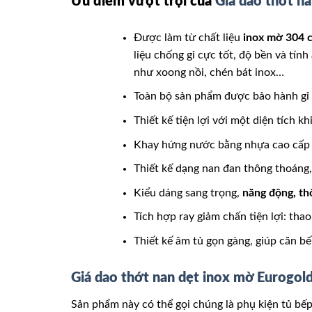
Ưu điểm vượt trội của
Giá dao thớt na
Được làm từ chất liệu
inox mờ 304 c
liệu chống gỉ cực tốt, độ bền và tín
như xoong nồi, chén bát inox…
Toàn bộ sản phẩm được bảo hành gỉ 
Thiết kế tiện lợi với một diện tích
Khay hứng nước bằng nhựa cao cấp d
Thiết kế dạng nan đan thông thoáng, 
Kiểu dáng sang trọng,
năng động, th
Tích hợp ray giảm chấn tiện lợi: tha
Thiết kế âm tủ gọn gàng, giúp căn b
Giá dao thớt nan dẹt inox mờ Eurogol
Sản phẩm này có thể gọi chúng là phụ kiện tủ bế