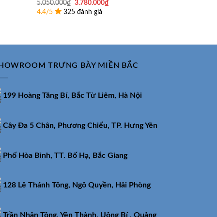
Giá
Giá
5.050.000
₫
3.780.000
₫
14.990.000
₫
gốc
hiện
4.4/5
325 đánh giá
4.4/5
307 
là:
tại
5.050.000₫.
là:
0₫.
3.780.000₫.
HOWROOM TRƯNG BÀY MIỀN BẮC
199 Hoàng Tăng Bí, Bắc Từ Liêm, Hà Nội
Cây Đa 5 Chân, Phương Chiểu, TP. Hưng Yên
Phố Hòa Bình, TT. Bố Hạ, Bắc Giang
128 Lê Thánh Tông, Ngô Quyền, Hải Phòng
Trần Nhân Tông, Yên Thành, Uông Bí , Quảng