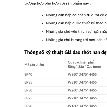
trường hợp phù hợp với sản phẩm này :
Những căn bếp có phần tủ dưới có ch
Những căn bếp được thiết kế theo pho
Những gia chủ yêu thích sự ngăn nắp
Những gia chủ hướng tới một căn bếp 
Thông số kỹ thuật Giá dao thớt nan d
Quy cách sản phẩm
Mã sản phẩm
Rộng * Sâu * Cao (mm)
EP40
W360*D475*H455
EP35
W310*D475*H455
EP30
W260*D475*H455
EP25
W210*D475*H455
EP20
W160*D475*H455