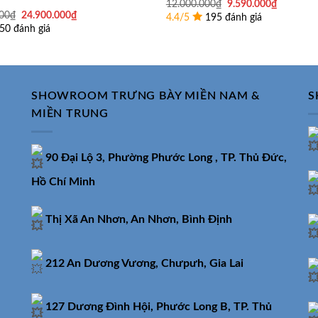
Giá
Giá
12.000.000
₫
9.590.000
₫
gốc
hiện
Giá
Giá
00
₫
24.900.000
₫
4.4/5
195 đánh giá
là:
tại
gốc
hiện
50 đánh giá
12.000.000₫.
là:
là:
tại
9.590.00
29.900.000₫.
là:
24.900.000₫.
SHOWROOM TRƯNG BÀY MIỀN NAM &
S
MIỀN TRUNG
90 Đại Lộ 3, Phường Phước Long , TP. Thủ Đức,
Hồ Chí Minh
Thị Xã An Nhơn, An Nhơn, Bình Định
212 An Dương Vương, Chưpưh, Gia Lai
127 Dương Đình Hội, Phước Long B, TP. Thủ