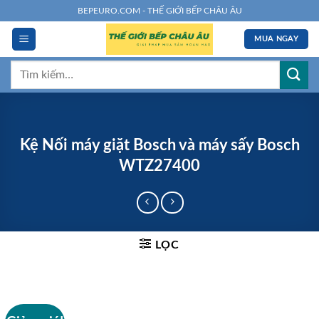
Chuyển
BEPEURO.COM - THẾ GIỚI BẾP CHÂU ÂU
đến
MUA NGAY
nội
dung
Tìm
kiếm:
Kệ Nối máy giặt Bosch và máy sấy Bosch
WTZ27400
LỌC