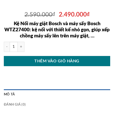
Giá
Giá
2.590.000
₫
2.490.000
₫
gốc
hiện
Kệ Nối máy giặt Bosch và máy sấy Bosch
là:
tại
WTZ27400: kệ nối với thiết kế nhỏ gọn, giúp xếp
2.590.000₫.
là:
chồng máy sấy lên trên máy giặt, …
2.490.00
Kệ Nối máy giặt Bosch và máy sấy Bosch WTZ27400 số lượng
THÊM VÀO GIỎ HÀNG
MÔ TẢ
ĐÁNH GIÁ (0)