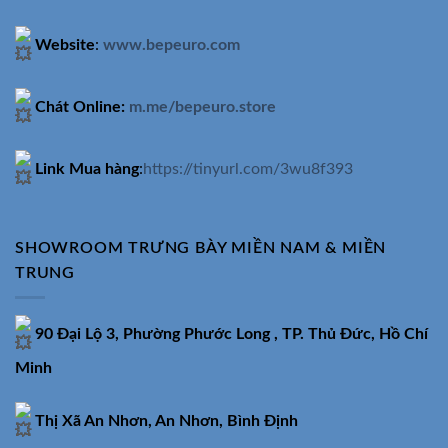
Website
:
www.bepeuro.com
Chát Online:
m.me/bepeuro.store
Link Mua hàng
:
https://tinyurl.com/3wu8f393
SHOWROOM TRƯNG BÀY MIỀN NAM & MIỀN
TRUNG
90 Đại Lộ 3, Phường Phước Long , TP. Thủ Đức, Hồ Chí
Minh
Thị Xã An Nhơn, An Nhơn, Bình Định