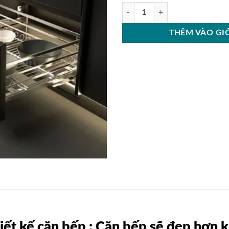
Kệ Xoong Nồi Inox 304 Cucina Ca
THÊM VÀO GI
hiết kế căn bếp : Căn bếp sẽ đẹp hơn 