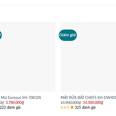
!
Giảm giá!
 Mùi Eurosun EH-70K10S
MÁY RỬA BÁT CHEFS EH-DW40
Giá
Giá
Giá
Giá
0
₫
3.780.000
₫
15.900.000
₫
14.300.000
₫
gốc
hiện
gốc
hiện
222 đánh giá
4.4/5
325 đánh giá
là:
tại
là:
tại
5.050.000₫.
là:
15.900.000₫.
là: