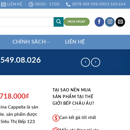
LIÊN HỆ
08:00 - 17:00
0978 409 098/0903 160 644
MUA NGAY
CHÍNH SÁCH
LIÊN HỆ
 549.08.026
TẠI SAO NÊN MUA
á
Giá
.718.000
₫
SẢN PHẨM TẠI THẾ
ốc
hiện
GIỚI BẾP CHÂU ÂU?
ina Cappella là sản
:
tại
le. sản phẩm được
.021.800₫.
là:
Cam kết giá tốt nhất
 Siêu Thị Bếp 123
1.718.000₫.