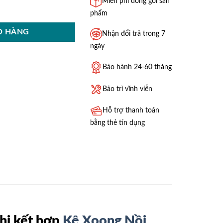
Miễn phí đóng gói sản
ppella 750mm 549.08.026 số lượng
phẩm
Ỏ HÀNG
Nhận đổi trả trong 7
ngày
Bảo hành 24-60 tháng
Bảo trì vĩnh viễn
Hỗ trợ thanh toán
bằng thẻ tín dụng
khi kết hợp
Kệ Xoong Nồi