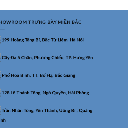
000₫.
11.890.000₫.
HOWROOM TRƯNG BÀY MIỀN BẮC
199 Hoàng Tăng Bí, Bắc Từ Liêm, Hà Nội
Cây Đa 5 Chân, Phương Chiểu, TP. Hưng Yên
Phố Hòa Bình, TT. Bố Hạ, Bắc Giang
128 Lê Thánh Tông, Ngô Quyền, Hải Phòng
Trần Nhân Tông, Yên Thành, Uông Bí , Quảng
inh