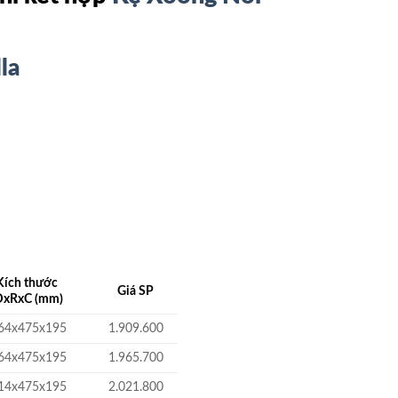
la
Kích thước
Giá SP
DxRxC (mm)
64x475x195
1.909.600
64x475x195
1.965.700
14x475x195
2.021.800