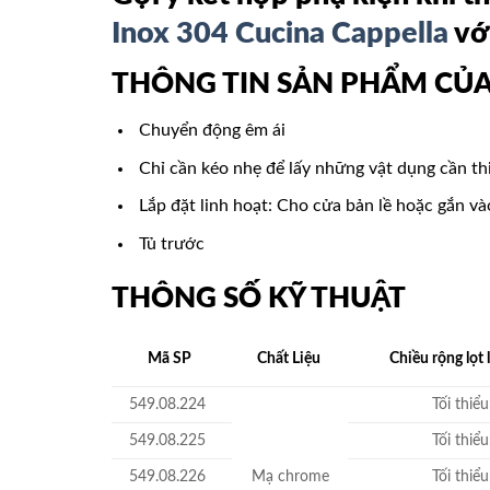
Inox 304 Cucina Cappella
vớ
THÔNG TIN SẢN PHẨM CỦ
Chuyển động êm ái
Chỉ cần kéo nhẹ để lấy những vật dụng cần th
Lắp đặt linh hoạt: Cho cửa bản lề hoặc gắn v
Tủ trước
THÔNG SỐ KỸ THUẬT
Mã SP
Chất Liệu
Chiều rộng lọt 
549.08.224
Tối thiể
549.08.225
Tối thiể
549.08.226
Mạ chrome
Tối thiể