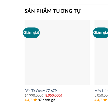
SẢN PHẨM TƯƠNG TỰ
Giảm giá!
Giảm giá
Bếp Từ Canzy CZ 67P
Máy Hút
Giá
Giá
14.990.000
₫
8.950.000
₫
5.050.00
gốc
hiện
4.4/5
87 đánh giá
4.4/5
là:
tại
14.990.000₫.
là: