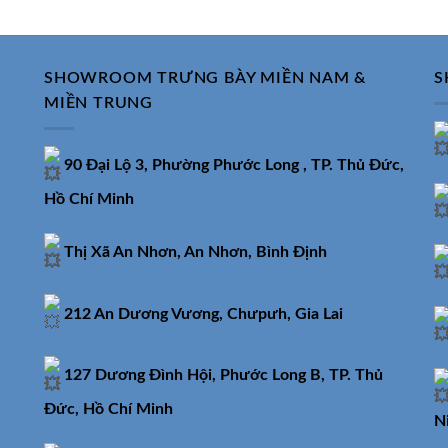
3.780.000₫.
14.300.
SHOWROOM TRƯNG BÀY MIỀN NAM &
S
MIỀN TRUNG
90 Đại Lộ 3, Phường Phước Long , TP. Thủ Đức,
Hồ Chí Minh
Thị Xã An Nhơn, An Nhơn, Bình Định
212 An Dương Vương, Chưpưh, Gia Lai
127 Dương Đình Hội, Phước Long B, TP. Thủ
Đức, Hồ Chí Minh
N