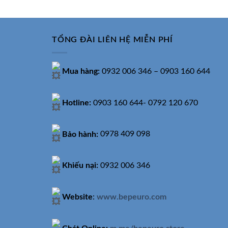
8.950.000₫.
TỔNG ĐÀI LIÊN HỆ MIỄN PHÍ
Mua hàng:
0932 006 346 – 0903 160 644
Hotline:
0903 160 644- 0792 120 670
Bảo hành:
0978 409 098
Khiếu nại:
0932 006 346
Website
:
www.bepeuro.com