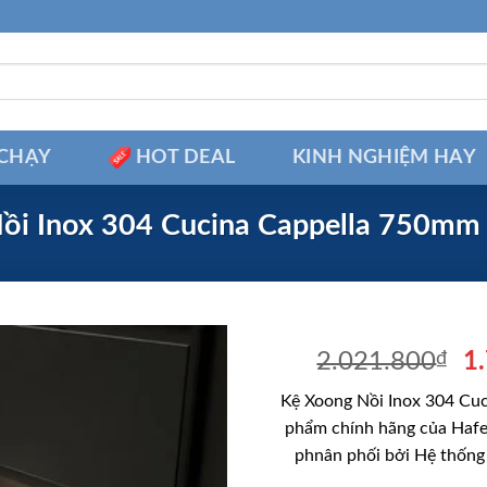
CHẠY
HOT DEAL
KINH NGHIỆM HAY
ồi Inox 304 Cucina Cappella 750mm
Gi
2.021.800
₫
1
g
Kệ Xoong Nồi Inox 304 Cuc
là
phẩm chính hãng của Hafe
2
phnân phối bởi Hệ thống