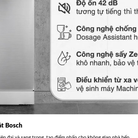
át Bosch
iện đại và sang trọng, tạo điểm nhấn cho không gian nhà bếp.