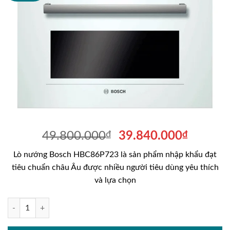
Giá
Giá
49.800.000
₫
39.840.000
₫
gốc
hiện
Lò nướng Bosch HBC86P723 là sản phẩm nhập khẩu đạt
là:
tại
tiêu chuẩn châu Âu được nhiều người tiêu dùng yêu thích
49.800.000₫.
là:
và lựa chọn
39.840
Lò nướng Bosch HBC86P723 số lượng