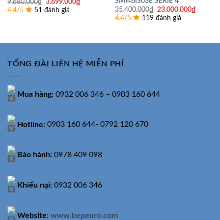
SMI46IS03E SERIE 4
Giá
Giá
9.680.000
₫
3.699.000
₫
gốc
hiện
Giá
Giá
35.400.000
₫
23.000.000
₫
4.4/5
51 đánh giá
là:
tại
gốc
hiện
4.4/5
119 đánh giá
9.680.000₫.
là:
là:
tại
3.699.000₫.
35.400.000₫.
là:
23.000.
TỔNG ĐÀI LIÊN HỆ MIỄN PHÍ
Mua hàng:
0932 006 346 – 0903 160 644
Hotline:
0903 160 644- 0792 120 670
Bảo hành:
0978 409 098
Khiếu nại:
0932 006 346
Website
:
www.bepeuro.com