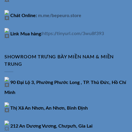
Chát Online:
m.me/bepeuro.store
Link Mua hàng
:
https://tinyurl.com/3wu8f393
SHOWROOM TRƯNG BÀY MIỀN NAM & MIỀN
TRUNG
90 Đại Lộ 3, Phường Phước Long , TP. Thủ Đức, Hồ Chí
Minh
Thị Xã An Nhơn, An Nhơn, Bình Định
212 An Dương Vương, Chưpưh, Gia Lai