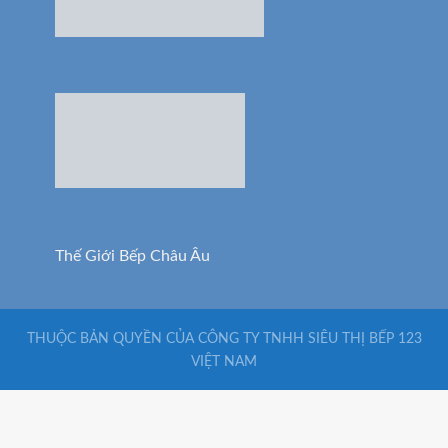
Thế Giới Bếp Châu Âu
THUỘC BẢN QUYỀN CỦA CÔNG TY TNHH SIÊU THỊ BẾP 123
VIỆT NAM