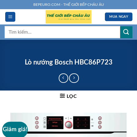
Chuyển
BEPEURO.COM - THẾ GIỚI BẾP CHÂU ÂU
đến
MUA NGAY
nội
dung
Tìm
kiếm:
Lò nướng Bosch HBC86P723
LỌC
Giảm giá!