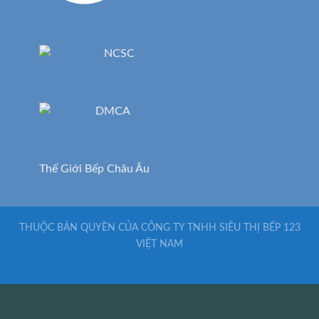
Thế Giới Bếp Châu Âu
THUỘC BẢN QUYỀN CỦA CÔNG TY TNHH SIÊU THỊ BẾP 123
VIỆT NAM