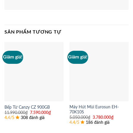
SẢN PHẨM TƯƠNG TỰ
Giảm giá!
Giảm giá!
Máy Hút Mùi Eurosun EH-
Bếp Từ Canzy CZ 900GB
70K10S
Giá
Giá
11.990.000
₫
7.590.000
₫
gốc
hiện
Giá
Giá
5.050.000
₫
3.780.000
₫
4.4/5
308 đánh giá
là:
tại
gốc
hiện
4.4/5
186 đánh giá
11.990.000₫.
là:
là:
tại
7.590.000₫.
5.050.000₫.
là:
3.780.000