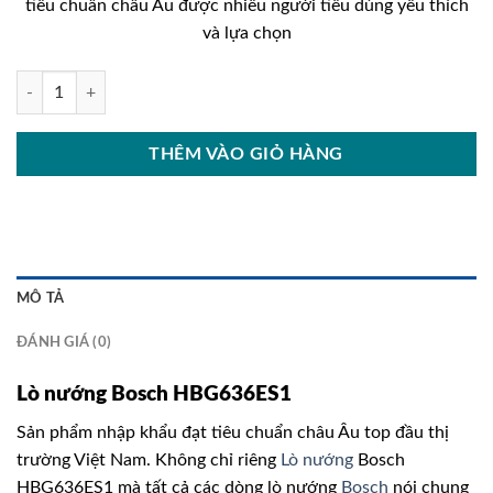
tiêu chuẩn châu Âu được nhiều người tiêu dùng yêu thích
43.250.000₫.
là:
và lựa chọn
34.600
Lò nướng Bosch HBG636ES1 số lượng
THÊM VÀO GIỎ HÀNG
MÔ TẢ
ĐÁNH GIÁ (0)
Lò nướng Bosch HBG636ES1
Sản phẩm nhập khẩu đạt tiêu chuẩn châu Âu top đầu thị
trường Việt Nam. Không chỉ riêng
Lò nướng
Bosch
HBG636ES1 mà tất cả các dòng lò nướng
Bosch
nói chung