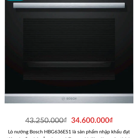
Giá
Giá
43.250.000
₫
34.600.000
₫
gốc
hiện
Lò nướng Bosch HBG636ES1 là sản phẩm nhập khẩu đạt
là:
tại