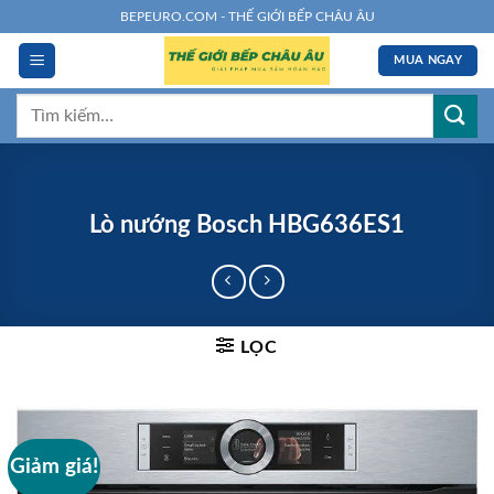
Chuyển
BEPEURO.COM - THẾ GIỚI BẾP CHÂU ÂU
đến
MUA NGAY
nội
dung
Tìm
kiếm:
Lò nướng Bosch HBG636ES1
LỌC
Giảm giá!