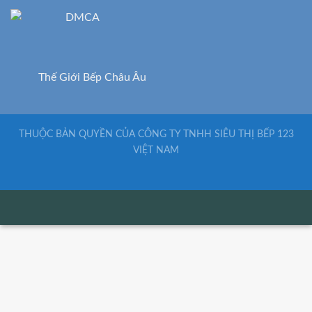
Thế Giới Bếp Châu Âu
THUỘC BẢN QUYỀN CỦA CÔNG TY TNHH SIÊU THỊ BẾP 123
VIỆT NAM