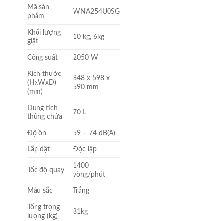
Mã sản
WNA254U0SG
phẩm
Khối lượng
10 kg, 6kg
giặt
Công suất
2050 W
Kích thước
848 x 598 x
(HxWxD)
590 mm
(mm)
Dung tích
70 L
thùng chứa
Độ ồn
59 – 74 dB(A)
Lắp đặt
Độc lập
1400
Tốc độ quay
vòng/phút
Màu sắc
Trắng
Tổng trọng
81kg
lượng (kg)