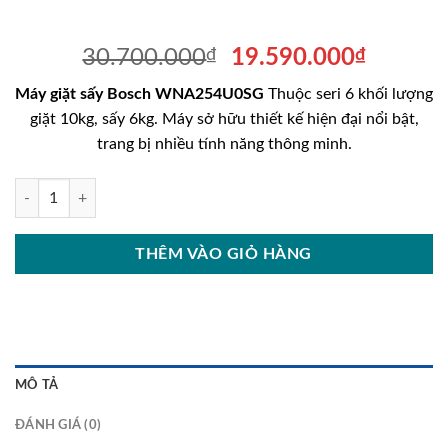
Giá
Giá
30.700.000
₫
19.590.000
₫
gốc
hiện
Máy giặt sấy Bosch WNA254U0SG
Thuộc seri 6 khối lượng
là:
tại
giặt 10kg, sấy 6kg. Máy sở hữu thiết kế hiện đại nổi bật,
30.700.000₫.
là:
trang bị nhiều tính năng thông minh.
19.590
MÁY GIẶT SẤY BOSCH WNA254U0SG 10/6KG SERI 6 số lượng
THÊM VÀO GIỎ HÀNG
MÔ TẢ
ĐÁNH GIÁ (0)