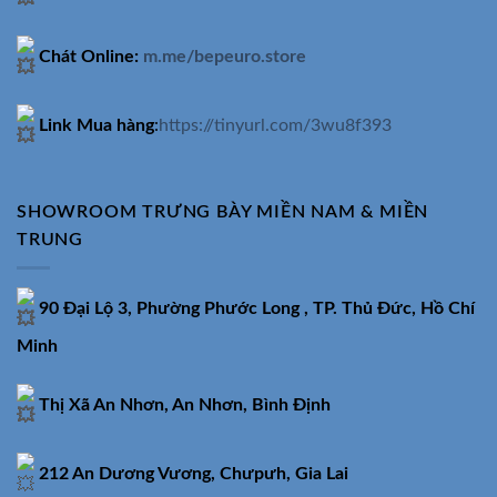
Chát Online:
m.me/bepeuro.store
Link Mua hàng
:
https://tinyurl.com/3wu8f393
SHOWROOM TRƯNG BÀY MIỀN NAM & MIỀN
TRUNG
90 Đại Lộ 3, Phường Phước Long , TP. Thủ Đức, Hồ Chí
Minh
Thị Xã An Nhơn, An Nhơn, Bình Định
212 An Dương Vương, Chưpưh, Gia Lai