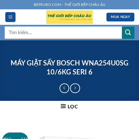
Chuyển
BEPEURO.COM - THẾ GIỚI BẾP CHÂU ÂU
đến
MUA NGAY
nội
dung
Tìm
kiếm:
MÁY GIẶT SẤY BOSCH WNA254U0SG
10/6KG SERI 6
LỌC