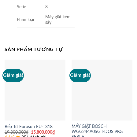
Serie
8
Máy giặt kèm
Phân loại
sấy
SẢN PHẨM TƯƠNG TỰ
Giảm giá!
Giảm giá!
MÁY GIẶT BOSCH
Bếp Từ Eurosun EU-T318
WGG244A0SG I-DOS 9KG
Giá
Giá
19.800.000
₫
15.800.000
₫
gốc
hiện