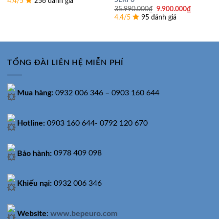
SERI 6
4.4/5
256 đánh giá
là:
tại
Giá
Giá
35.990.000
₫
9.900.000
₫
19.800.000₫.
là:
gốc
hiện
4.4/5
95 đánh giá
15.800.000₫.
là:
tại
35.990.000₫.
là:
9.900.00
TỔNG ĐÀI LIÊN HỆ MIỄN PHÍ
Mua hàng:
0932 006 346 – 0903 160 644
Hotline:
0903 160 644- 0792 120 670
Bảo hành:
0978 409 098
Khiếu nại:
0932 006 346
Website
:
www.bepeuro.com