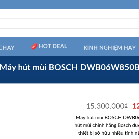
HOT DEAL
CHẠY
KINH NGHIỆM HAY
Máy hút mùi BOSCH DWB06W850
Gi
15.300.000
₫
1
g
Máy hút mùi BOSCH DWB06
là
hút mùi chính hãng Bosch đư
1
thiết bị sở hữu nhiều tính