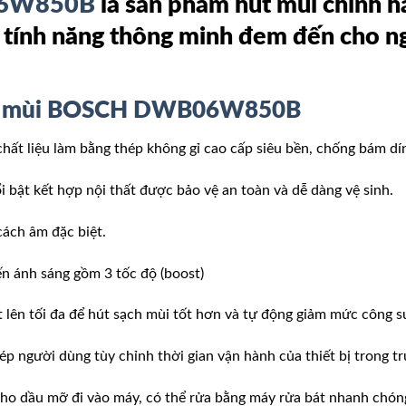
06W850B
là sản phẩm hút mùi chính 
ều tính năng thông minh đem đến cho 
t mùi BOSCH DWB06W850B
iệu làm bằng thép không gỉ cao cấp siêu bền, chống bám dính
 bật kết hợp nội thất được bảo vệ an toàn và dễ dàng vệ sinh.
cách âm đặc biệt.
n ánh sáng gồm 3 tốc độ (boost)
 lên tối đa để hút sạch mùi tốt hơn và tự động giảm mức công s
p người dùng tùy chỉnh thời gian vận hành của thiết bị trong t
ho dầu mỡ đi vào máy, có thể rửa bằng máy rửa bát nhanh chón