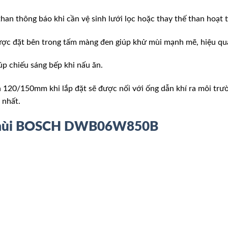
than thông báo khi cần vệ sinh lưới lọc hoặc thay thế than hoạt t
ược đặt bên trong tấm màng đen giúp khử mùi mạnh mẽ, hiệu qu
p chiếu sáng bếp khi nấu ăn.
nh 120/150mm khi lắp đặt sẽ được nối với ống dẫn khí ra môi t
 nhất.
 mùi BOSCH DWB06W850B