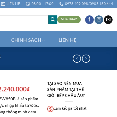
LIÊN HỆ
08:00 - 17:00
0978 409 098/0903 160 644
MUA NGAY
CHÍNH SÁCH
LIÊN HỆ
B
TẠI SAO NÊN MUA
á
Giá
2.240.000
₫
SẢN PHẨM TẠI THẾ
ốc
hiện
GIỚI BẾP CHÂU ÂU?
W850B là sản phẩm
:
tại
ợc nhập khẩu từ Đức,
5.300.000₫.
là:
Cam kết giá tốt nhất
 năng thông minh đem
12.240.000₫.