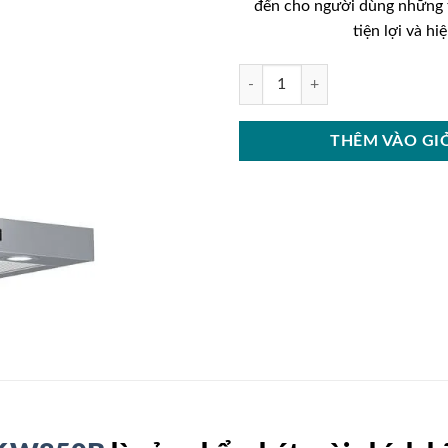
đến cho người dùng những 
tiện lợi và hiệ
Máy hút mùi BOSCH DWB06W850
THÊM VÀO GI