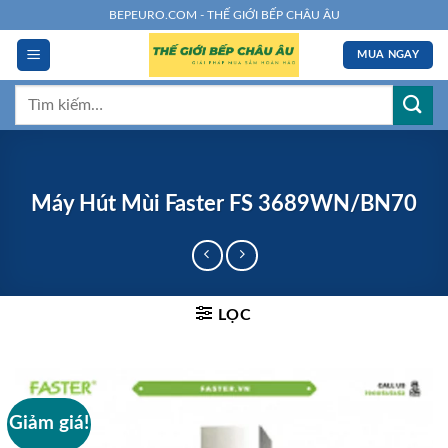
Chuyển
BEPEURO.COM - THẾ GIỚI BẾP CHÂU ÂU
đến
MUA NGAY
nội
dung
Tìm
kiếm:
Máy Hút Mùi Faster FS 3689WN/BN70
LỌC
Giảm giá!