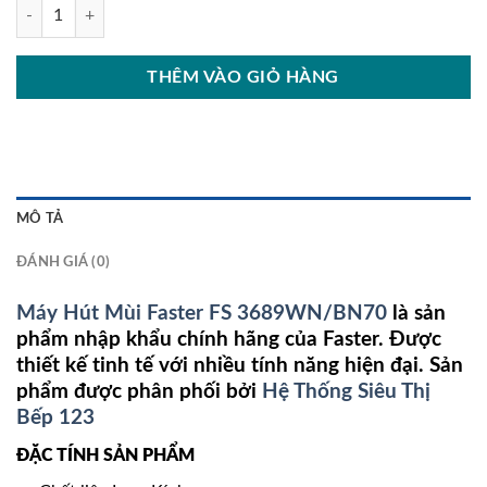
Máy Hút Mùi Faster FS 3689WN/BN70 số lượng
THÊM VÀO GIỎ HÀNG
MÔ TẢ
ĐÁNH GIÁ (0)
Máy Hút Mùi Faster FS 3689WN/BN70
là sản
phẩm nhập khẩu chính hãng của Faster. Được
thiết kế tinh tế với nhiều tính năng hiện đại. Sản
phẩm được phân phối bởi
Hệ Thống Siêu Thị
Bếp 123
ĐẶC TÍNH SẢN PHẨM