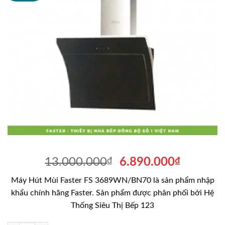
Giá
Giá
13.000.000
₫
6.890.000
₫
gốc
hiện
Máy Hút Mùi Faster FS 3689WN/BN70 là sản phẩm nhập
là:
tại
khẩu chính hãng Faster. Sản phẩm được phân phối bởi Hệ
13.000.000₫.
là:
Thống Siêu Thị Bếp 123
6.890.0