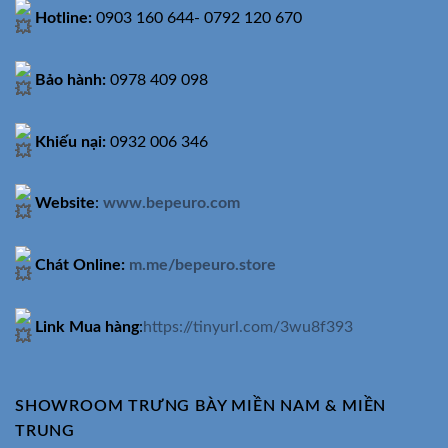
Hotline:
0903 160 644- 0792 120 670
Bảo hành:
0978 409 098
Khiếu nại:
0932 006 346
Website
:
www.bepeuro.com
Chát Online:
m.me/bepeuro.store
Link Mua hàng
:
https://tinyurl.com/3wu8f393
SHOWROOM TRƯNG BÀY MIỀN NAM & MIỀN
TRUNG