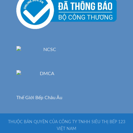
Thế Giới Bếp Châu Âu
THUỘC BẢN QUYỀN CỦA CÔNG TY TNHH SIÊU THỊ BẾP 123
VIỆT NAM