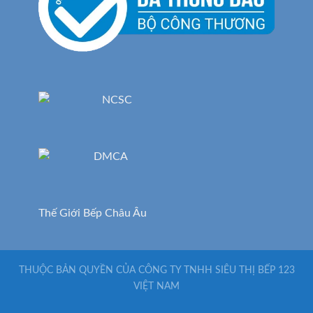
Thế Giới Bếp Châu Âu
THUỘC BẢN QUYỀN CỦA CÔNG TY TNHH SIÊU THỊ BẾP 123
VIỆT NAM