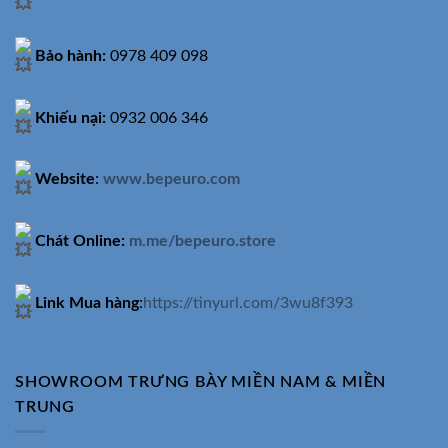
Bảo hành:
0978 409 098
Khiếu nại:
0932 006 346
Website
:
www.bepeuro.com
Chát Online:
m.me/bepeuro.store
Link Mua hàng
:
https://tinyurl.com/3wu8f393
SHOWROOM TRƯNG BÀY MIỀN NAM & MIỀN
TRUNG