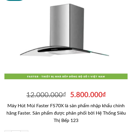
Giá
Giá
12.000.000
₫
5.800.000
₫
gốc
hiện
Máy Hút Mùi Faster FS70X là sản phẩm nhập khẩu chính
là:
tại
hãng Faster. Sản phẩm được phân phối bởi Hệ Thống Siêu
12.000.000₫.
là:
Thị Bếp 123
5.800.0