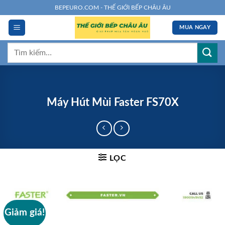
Chuyển
BEPEURO.COM - THẾ GIỚI BẾP CHÂU ÂU
đến
MUA NGAY
nội
dung
Tìm
kiếm:
Máy Hút Mùi Faster FS70X
LỌC
Giảm giá!