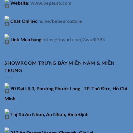
Website
:
www.bepeuro.com
Chát Online:
m.me/bepeuro.store
Link Mua hàng
:
https://tinyurl.com/3wu8f393
SHOWROOM TRƯNG BÀY MIỀN NAM & MIỀN
TRUNG
90 Đại Lộ 3, Phường Phước Long , TP. Thủ Đức, Hồ Chí
Minh
Thị Xã An Nhơn, An Nhơn, Bình Định