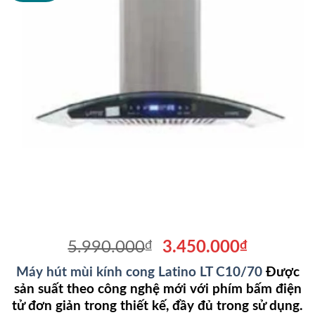
Giá
Giá
5.990.000
₫
3.450.000
₫
gốc
hiện
Máy hút mùi kính cong Latino LT C10/70
Được
là:
tại
sản suất theo công nghệ mới với phím bấm điện
5.990.000₫.
là:
tử đơn giản trong thiết kế, đầy đủ trong sử dụng.
3.450.00