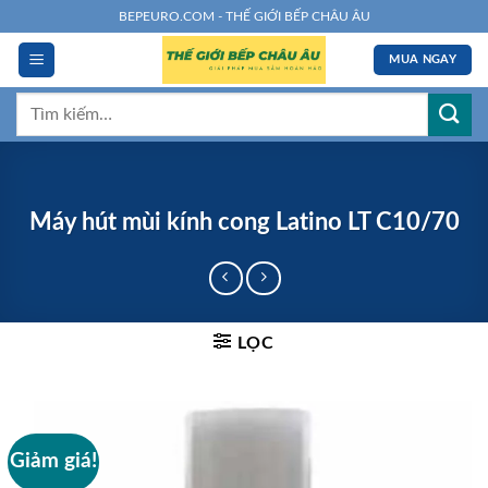
Chuyển
BEPEURO.COM - THẾ GIỚI BẾP CHÂU ÂU
đến
MUA NGAY
nội
dung
Tìm
kiếm:
Máy hút mùi kính cong Latino LT C10/70
LỌC
Giảm giá!