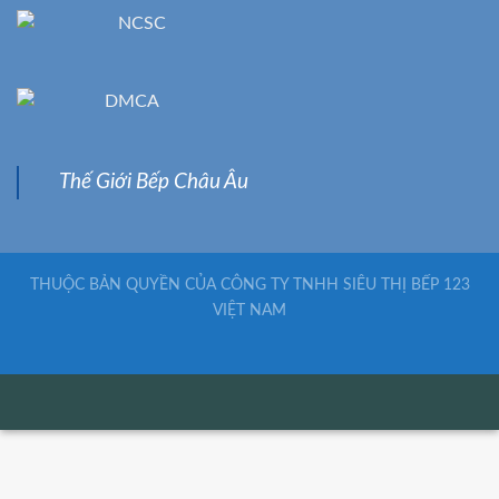
Thế Giới Bếp Châu Âu
THUỘC BẢN QUYỀN CỦA CÔNG TY TNHH SIÊU THỊ BẾP 123
VIỆT NAM