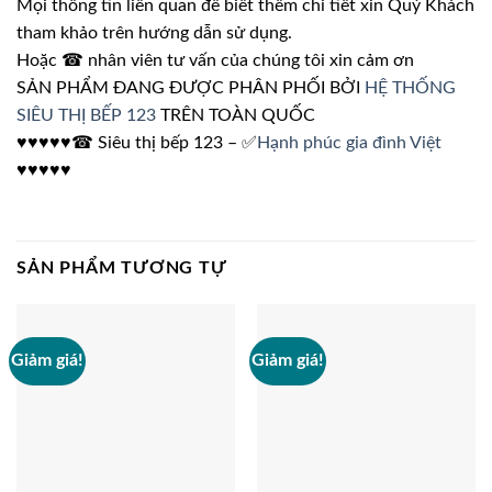
Mọi thông tin liên quan để biết thêm chi tiết xin Quý Khách
tham khảo trên hướng dẫn sử dụng.
Hoặc ☎ nhân viên tư vấn của chúng tôi xin cảm ơn
SẢN PHẨM ĐANG ĐƯỢC PHÂN PHỐI BỞI
HỆ THỐNG
SIÊU THỊ BẾP 123
TRÊN TOÀN QUỐC
♥♥♥♥♥☎ Siêu thị bếp 123 – ✅
Hạnh phúc gia đình Việt
♥♥♥♥♥
SẢN PHẨM TƯƠNG TỰ
Giảm giá!
Giảm giá!