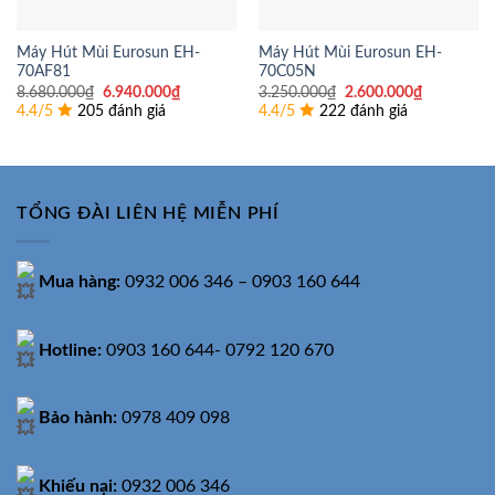
Máy Hút Mùi Eurosun EH-
Máy Hút Mùi Eurosun EH-
70AF81
70C05N
Giá
Giá
Giá
Giá
8.680.000
₫
6.940.000
₫
3.250.000
₫
2.600.000
₫
gốc
hiện
gốc
hiện
4.4/5
205 đánh giá
4.4/5
222 đánh giá
là:
tại
là:
tại
8.680.000₫.
là:
3.250.000₫.
là:
6.940.000₫.
2.600.000
TỔNG ĐÀI LIÊN HỆ MIỄN PHÍ
Mua hàng:
0932 006 346 – 0903 160 644
Hotline:
0903 160 644- 0792 120 670
Bảo hành:
0978 409 098
Khiếu nại:
0932 006 346