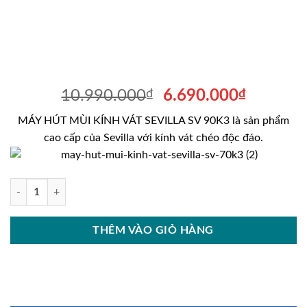
Giá
Giá
10.990.000
₫
6.690.000
₫
gốc
hiện
MÁY HÚT MÙI KÍNH VÁT SEVILLA SV 90K3 là sản phẩm
là:
tại
cao cấp của Sevilla với kính vát chéo độc đáo.
10.990.000₫.
là:
6.690.0
MÁY HÚT MÙI KÍNH VÁT SEVILLA SV 90K3 số lượng
THÊM VÀO GIỎ HÀNG