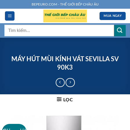
Chuyển
BEPEURO.COM - THẾ GIỚI BẾP CHÂU ÂU
đến
MUA NGAY
nội
dung
Tìm
kiếm:
MÁY HÚT MÙI KÍNH VÁT SEVILLA SV
90K3
LỌC