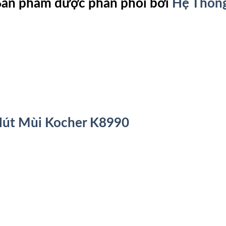
. Sản phẩm được phân phối bởi
Hệ Thống
út Mùi Kocher K8990