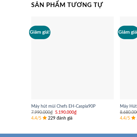
SẢN PHẨM TƯƠNG TỰ
Giảm giá!
Giảm giá
Máy hút mùi Chefs EH-Caspia90P
Máy Hút
Giá
Giá
7.990.000
₫
5.190.000
₫
8.680.00
gốc
hiện
4.4/5
229 đánh giá
4.4/5
là:
tại
7.990.000₫.
là:
5.190.000₫.