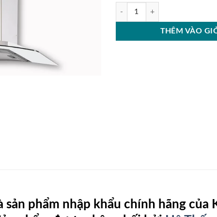
Máy Hút Mùi Kocher K8990 số lư
THÊM VÀO GI
à sản phẩm nhập khẩu chính hãng của K