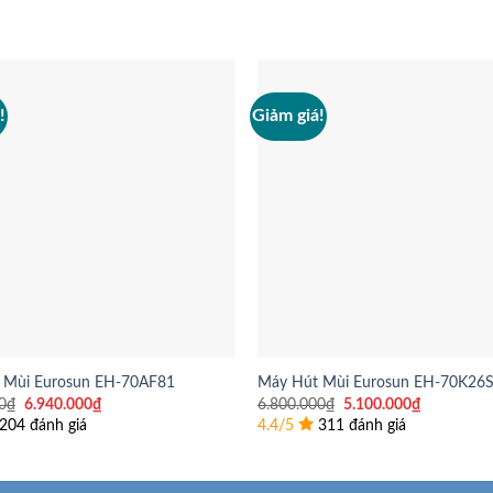
!
Giảm giá!
 Mùi Eurosun EH-70AF81
Máy Hút Mùi Eurosun EH-70K26
Giá
Giá
Giá
Giá
0
₫
6.940.000
₫
6.800.000
₫
5.100.000
₫
gốc
hiện
gốc
hiện
204 đánh giá
4.4/5
311 đánh giá
là:
tại
là:
tại
8.680.000₫.
là:
6.800.000₫.
là:
6.940.000₫.
5.100.000