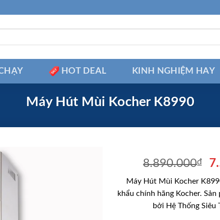
CHẠY
HOT DEAL
KINH NGHIỆM HAY
Máy Hút Mùi Kocher K8990
Gi
8.890.000
₫
7
g
Máy Hút Mùi Kocher K8990
là
khẩu chính hãng Kocher. Sản
8
bởi Hệ Thống Siêu 