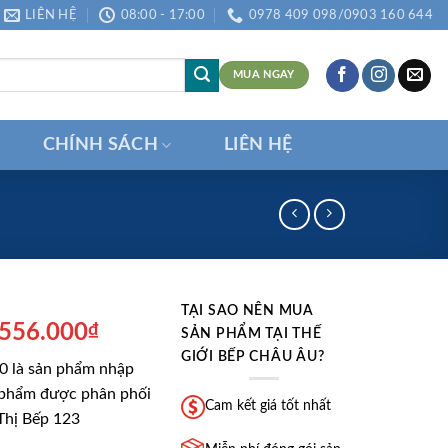
LIÊN HỆ
08:00 - 17:00
0978 409 098/0903 160 644
MUA NGAY
CHÍNH SÁCH
LIÊN HỆ
TẠI SAO NÊN MUA
á
Giá
.556.000
₫
SẢN PHẨM TẠI THẾ
ốc
hiện
GIỚI BẾP CHÂU ÂU?
 là sản phẩm nhập
:
tại
 phẩm được phân phối
.890.000₫.
là:
Cam kết giá tốt nhất
Thị Bếp 123
7.556.000₫.