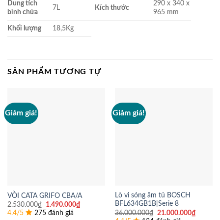
Dung tích
290 x 340 x
7L
Kích thước
bình chứa
965 mm
Khối lượng
18,5Kg
SẢN PHẨM TƯƠNG TỰ
Giảm giá!
Giảm giá!
Lò vi sóng âm tủ BOSCH
VÒI CATA GRIFO CBA/A
BFL634GB1B|Serie 8
Giá
Giá
2.530.000
₫
1.490.000
₫
gốc
hiện
Giá
Giá
36.000.000
₫
21.000.000
₫
4.4/5
275 đánh giá
là:
tại
gốc
hiện