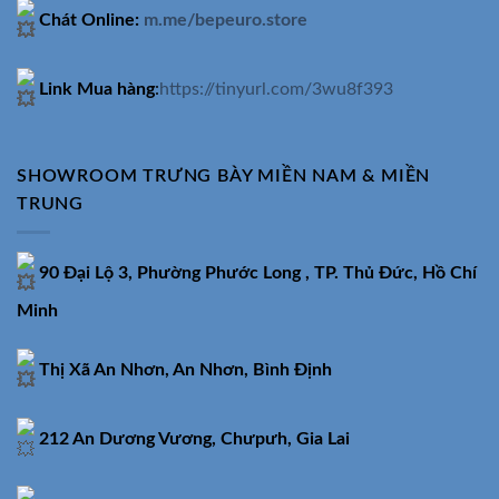
Chát Online:
m.me/bepeuro.store
Link Mua hàng
:
https://tinyurl.com/3wu8f393
SHOWROOM TRƯNG BÀY MIỀN NAM & MIỀN
TRUNG
90 Đại Lộ 3, Phường Phước Long , TP. Thủ Đức, Hồ Chí
Minh
Thị Xã An Nhơn, An Nhơn, Bình Định
212 An Dương Vương, Chưpưh, Gia Lai