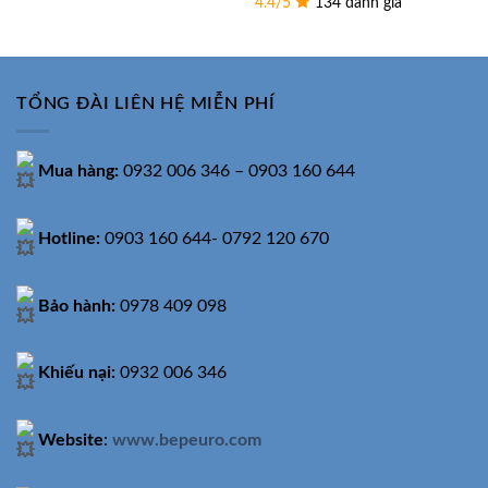
4.4/5
134 đánh giá
2.530.000₫.
là:
là:
tại
1.490.000₫.
36.000.000₫.
là:
21.000.
TỔNG ĐÀI LIÊN HỆ MIỄN PHÍ
Mua hàng:
0932 006 346 – 0903 160 644
Hotline:
0903 160 644- 0792 120 670
Bảo hành:
0978 409 098
Khiếu nại:
0932 006 346
Website
:
www.bepeuro.com