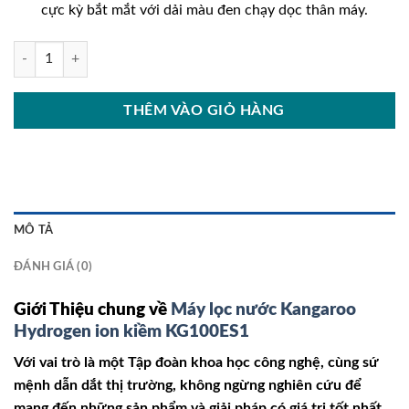
cực kỳ bắt mắt với dải màu đen chạy dọc thân máy.
7.990.0
Máy lọc nước Kangaroo Hydrogen ion kiềm KG100ES1 số lượng
THÊM VÀO GIỎ HÀNG
MÔ TẢ
ĐÁNH GIÁ (0)
Giới Thiệu chung về
Máy lọc nước Kangaroo
Hydrogen ion kiềm KG100ES1
Với vai trò là một Tập đoàn khoa học công nghệ, cùng sứ
mệnh dẫn dắt thị trường, không ngừng nghiên cứu để
mang đến những sản phẩm và giải pháp có giá trị tốt nhất