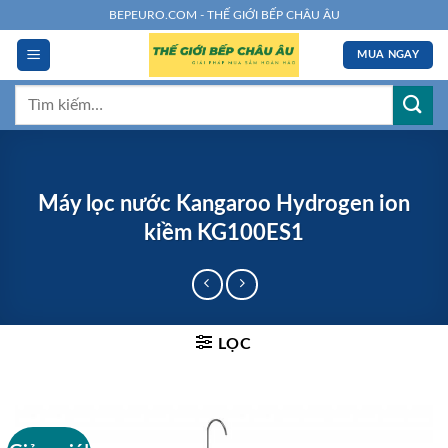
Chuyển
BEPEURO.COM - THẾ GIỚI BẾP CHÂU ÂU
đến
MUA NGAY
nội
dung
Tìm
kiếm:
Máy lọc nước Kangaroo Hydrogen ion
kiềm KG100ES1
LỌC