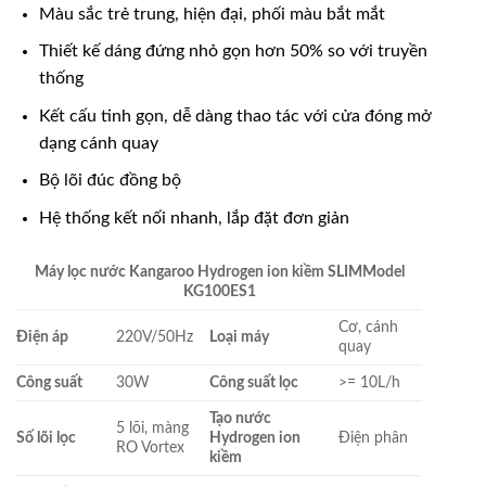
Màu sắc trẻ trung, hiện đại, phối màu bắt mắt
Thiết kế dáng đứng nhỏ gọn hơn 50% so với truyền
thống
Kết cấu tinh gọn, dễ dàng thao tác với cửa đóng mở
dạng cánh quay
Bộ lõi đúc đồng bộ
Hệ thống kết nối nhanh, lắp đặt đơn giản
Máy lọc nước Kangaroo Hydrogen ion kiềm SLIM
Model
KG100ES1
Cơ, cánh
Điện áp
220V/50Hz
Loại máy
quay
Công suất
30W
Công suất lọc
>= 10L/h
Tạo nước
5 lõi, màng
Số lõi lọc
Hydrogen ion
Điện phân
RO Vortex
kiềm