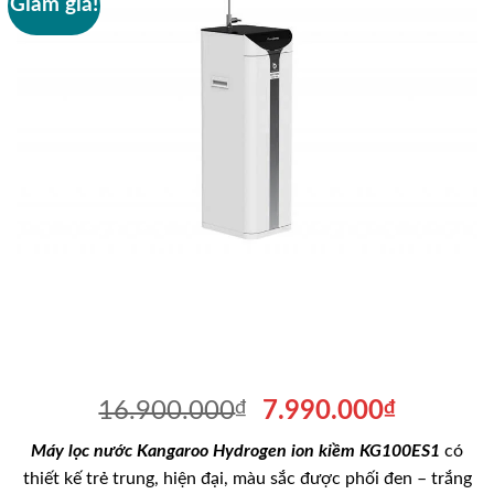
Giảm giá!
Giá
Giá
16.900.000
₫
7.990.000
₫
gốc
hiện
Máy lọc nước Kangaroo Hydrogen ion kiềm KG100ES1
có
là:
tại
thiết kế trẻ trung, hiện đại, màu sắc được phối đen – trắng
16.900.000₫.
là: