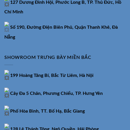
127 Dương Đình Hội, Phước Long B, TP. Thủ Đức, Hồ
Chí Minh
Số 190, Đường Điện Biên Phủ, Quận Thanh Khê, Đà
Nẵng
SHOWROOM TRƯNG BÀY MIỀN BẮC
199 Hoàng Tăng Bí, Bắc Từ Liêm, Hà Nội
Cây Đa 5 Chân, Phương Chiểu, TP. Hưng Yên
Phố Hòa Bình, TT. Bố Hạ, Bắc Giang
128 Lê Thánh Tông, Ngô Quyền, Hải Phòng