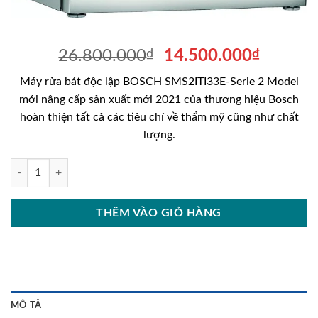
Giá
Giá
26.800.000
₫
14.500.000
₫
gốc
hiện
Máy rửa bát độc lập BOSCH SMS2ITI33E-Serie 2 Model
là:
tại
mới nâng cấp sản xuất mới 2021 của thương hiệu Bosch
26.800.000₫.
là:
hoàn thiện tất cả các tiêu chí về thẩm mỹ cũng như chất
14.500
lượng.
Máy rửa bát độc lập BOSCH SMS2ITI33E-Serie 2 số lượng
THÊM VÀO GIỎ HÀNG
MÔ TẢ