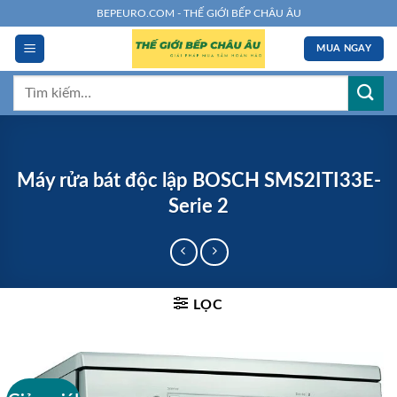
Chuyển
BEPEURO.COM - THẾ GIỚI BẾP CHÂU ÂU
đến
MUA NGAY
nội
dung
Tìm
kiếm:
Máy rửa bát độc lập BOSCH SMS2ITI33E-
Serie 2
LỌC