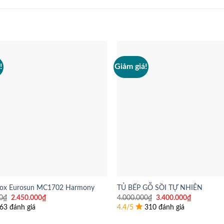
!
Giảm giá!
inox Eurosun MC1702 Harmony
TỦ BẾP GỖ SỒI TỰ NHIÊN
Giá
Giá
Giá
Giá
0
₫
2.450.000
₫
4.000.000
₫
3.400.000
₫
gốc
hiện
gốc
hiện
63 đánh giá
4.4/5
310 đánh giá
là:
tại
là:
tại
3.500.000₫.
là:
4.000.000₫.
là: