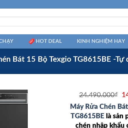
CHẠY
HOT DEAL
KINH NGHIỆM HAY
én Bát 15 Bộ Texgio TG8615BE -Tự 
Gi
24.490.000
₫
1
g
Máy Rửa Chén Bát
là
2
TG8615BE
là sản
chén nhập khẩu c