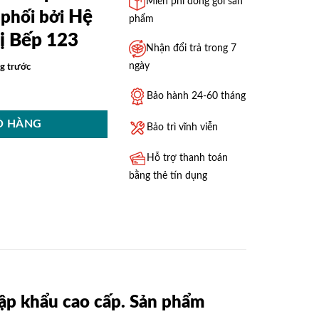
Miễn phí đóng gói sản
Hệ
phối bởi
phẩm
ị Bếp 123
Nhận đổi trả trong 7
ngày
g trước
G8615BE -Tự động hé cửa số lượng
Bảo hành 24-60 tháng
Ỏ HÀNG
Bảo trì vĩnh viễn
Hỗ trợ thanh toán
bằng thẻ tín dụng
ập khẩu cao cấp. Sản phẩm