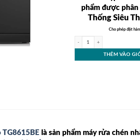
phẩm được phân 
Thống Siêu Th
Cho phép đặt hàn
Máy Rửa Chén Bát 15 Bộ Texgio T
THÊM VÀO GI
io TG8615BE
là sản phẩm máy rửa chén nh