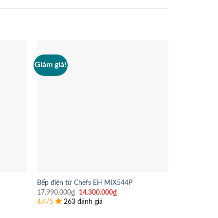
Giảm giá!
Giảm giá!
Bếp điện từ Chefs EH MIX544P
Máy sấy bát
Giá
Giá
17.990.000
₫
14.300.000
₫
6.890.000
₫
gốc
hiện
4.4/5
263 đánh giá
4.4/5
129 
là:
tại
l
17.990.000₫.
là: