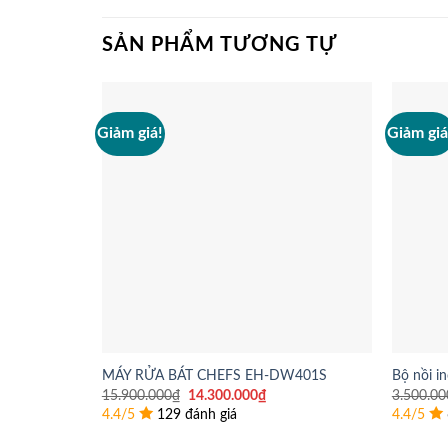
SẢN PHẨM TƯƠNG TỰ
Giảm giá!
Giảm giá
MÁY RỬA BÁT CHEFS EH-DW401S
Bộ nồi 
Giá
Giá
15.900.000
₫
14.300.000
₫
3.500.00
gốc
hiện
4.4/5
129 đánh giá
4.4/5
là:
tại
15.900.000₫.
là: