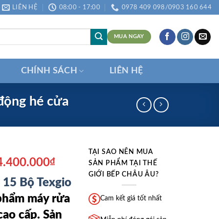
LIÊN HỆ
08:00 - 17:00
0978 409 098/0903 160 644
MUA NGAY
CHÍNH SÁCH
LIÊN HỆ
động hé cửa
TẠI SAO NÊN MUA
á
Giá
4.400.000
₫
SẢN PHẨM TẠI THẾ
ốc
hiện
GIỚI BẾP CHÂU ÂU?
 15 Bộ Texgio
:
tại
4.490.000₫.
là:
 phẩm máy rửa
Cam kết giá tốt nhất
14.400.000₫.
ao cấp. Sản