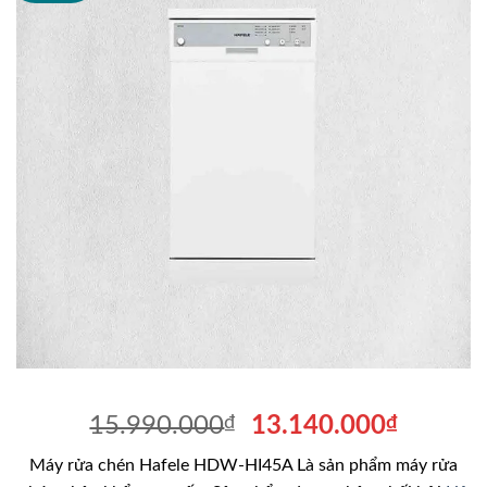
Giá
Giá
15.990.000
₫
13.140.000
₫
gốc
hiện
Máy rửa chén Hafele HDW-HI45A Là sản phẩm máy rửa
là:
tại