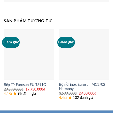
SẢN PHẨM TƯƠNG TỰ
Giảm giá!
Giảm giá!
Bộ nồi inox Eurosun MC1702
Bếp Từ Eurosun EU-T891G
Harmony
Giá
Giá
20.890.000
₫
17.750.000
₫
gốc
hiện
Giá
Giá
3.500.000
₫
2.450.000
₫
4.4/5
96 đánh giá
là:
tại
gốc
hiện
4.4/5
102 đánh giá
20.890.000₫.
là:
là:
tại
17.750.000₫.
3.500.000₫.
là:
2.450.000