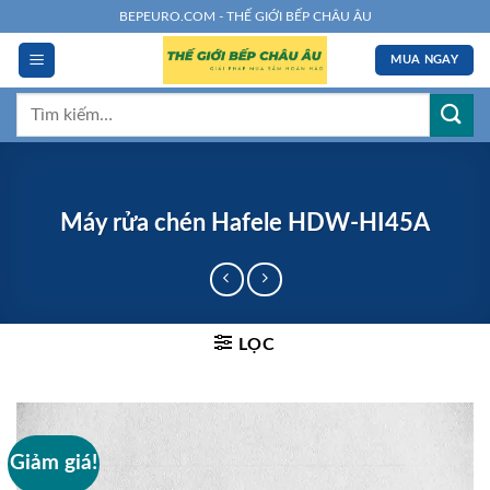
Chuyển
BEPEURO.COM - THẾ GIỚI BẾP CHÂU ÂU
đến
MUA NGAY
nội
dung
Tìm
kiếm:
Máy rửa chén Hafele HDW-HI45A
LỌC
Giảm giá!