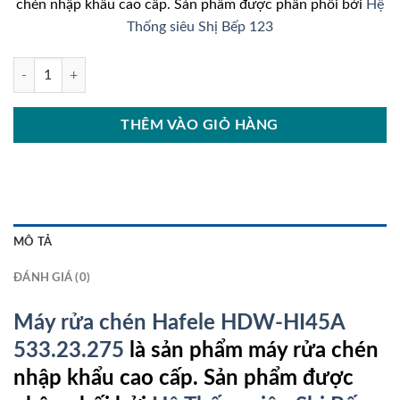
chén nhập khẩu cao cấp. Sản phẩm được phân phối bởi
Hệ
15.990.000₫.
là:
Thống siêu Shị Bếp 123
13.140
Máy rửa chén Hafele HDW-HI45A số lượng
THÊM VÀO GIỎ HÀNG
MÔ TẢ
ĐÁNH GIÁ (0)
Máy rửa chén Hafele HDW-HI45A
533.23.275
là sản phẩm máy rửa chén
nhập khẩu cao cấp. Sản phẩm được