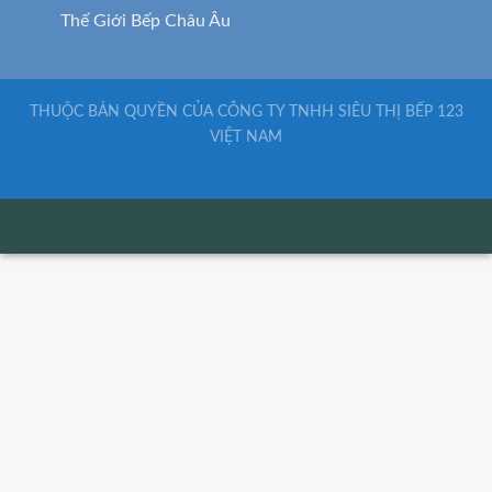
Thế Giới Bếp Châu Âu
THUỘC BẢN QUYỀN CỦA CÔNG TY TNHH SIÊU THỊ BẾP 123
VIỆT NAM