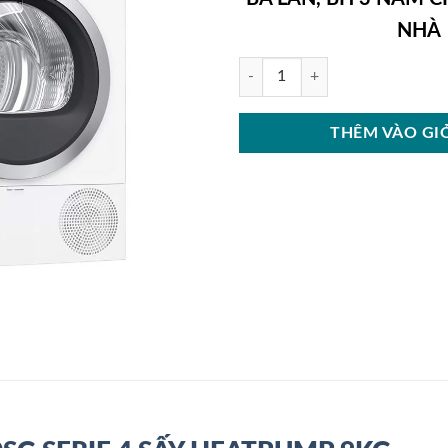
NHÀ
MÁY SẤY BOSCH WTR85V00SG SE
THÊM VÀO GI