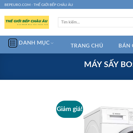
Chuyển
BEPEURO.COM - THẾ GIỚI BẾP CHÂU ÂU
đến
nội
Tìm
dung
kiếm:
DANH MỤC
TRANG CHỦ
BÁN 
MÁY SẤY BO
Giảm giá!