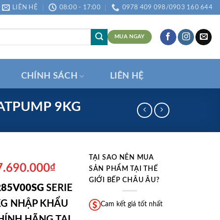
LIÊN HỆ
08:00 - 17:00
0978 409 098/0903 160 644
MUA NGAY
CHÍNH SÁCH
LIÊN HỆ
EATPUMP 9KG
TẠI SAO NÊN MUA
á
Giá
7.690.000
₫
SẢN PHẨM TẠI THẾ
ốc
hiện
GIỚI BẾP CHÂU ÂU?
R85V00SG
SERIE
:
tại
2.490.000₫.
là:
KG NHẬP KHẨU
Cam kết giá tốt nhất
17.690.000₫.
HÍNH HÃNG TẠI