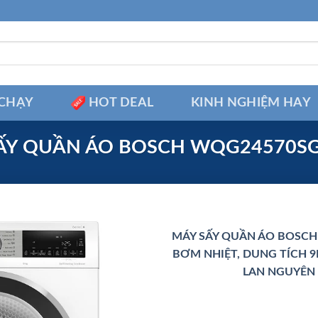
CHẠY
HOT DEAL
KINH NGHIỆM HAY
ẤY QUẦN ÁO BOSCH WQG24570SG 
MÁY SẤY QUẦN ÁO BOSCH
BƠM NHIỆT, DUNG TÍCH 9
LAN NGUYÊN 