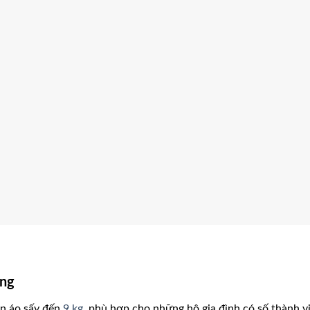
ộng
n áo sấy đến
9 kg
, phù hợp cho những hộ gia đình có số thành vi