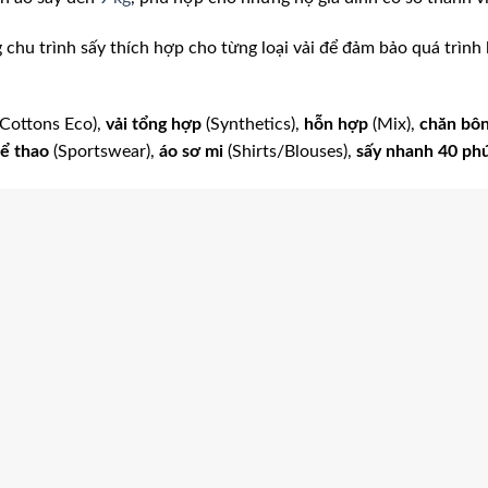
chu trình sấy thích hợp cho từng loại vải để đảm bảo quá trình 
Cottons Eco),
vải tổng hợp
(Synthetics),
hỗn hợp
(Mix),
chăn bô
hể thao
(Sportswear),
áo sơ mi
(Shirts/Blouses),
sấy nhanh 40 ph