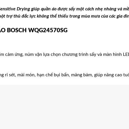
 Sensitive Drying giúp quần áo được sấy một cách nhẹ nhàng và m
một trợ thủ đắc lực không thể thiếu trong mùa mưa của các gia đì
ẦN ÁO BOSCH WQG24570SG
m cảm ứng, núm vặn lựa chọn chương trình sấy và màn hình LED
g rỉ sét, mài mòn, hạn chế bụi bẩn, mảng bám, giúp nâng cao tuổi