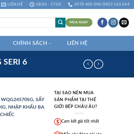
LIÊN HỆ
08:00 - 17:00
0978 409 098/0903 160 644
MUA NGAY
CHÍNH SÁCH
LIÊN HỆ
SERI 6
TẠI SAO NÊN MUA
 WQG24570SG, SẤY
SẢN PHẨM TẠI THẾ
GIỚI BẾP CHÂU ÂU?
KG, NHẬP KHẨU BA
CHIẾC
Cam kết giá tốt nhất