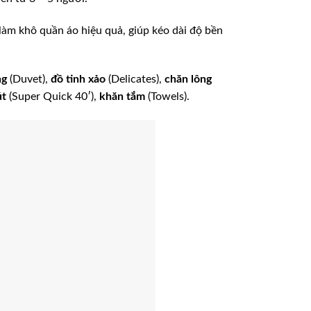
làm khô quần áo hiệu quả, giúp kéo dài độ bền
ng
(Duvet),
đồ tinh xảo
(Delicates),
chăn lông
út
(Super Quick 40′),
khăn tắm
(Towels).