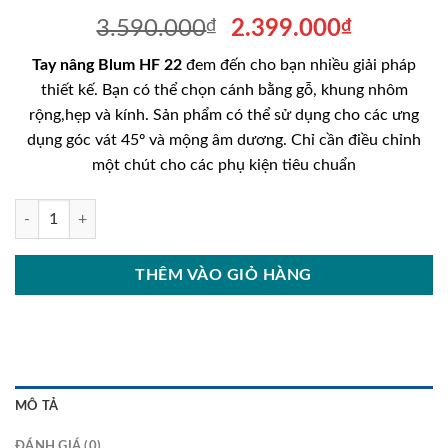
Giá
Giá
3.590.000
₫
2.399.000
₫
gốc
hiện
Tay nâng Blum HF 22
đem đến cho bạn nhiều giải pháp
là:
tại
thiết kế. Bạn có thể chọn cánh bằng gỗ, khung nhôm
3.590.000₫.
là:
rộng,hẹp và kính. Sản phẩm có thể sử dụng cho các ưng
2.399.00
dụng góc vát 45º và mộng âm dương. Chỉ cần điều chỉnh
một chút cho các phụ kiện tiêu chuẩn
Tay nâng Blum HF 22 số lượng
THÊM VÀO GIỎ HÀNG
MÔ TẢ
ĐÁNH GIÁ (0)