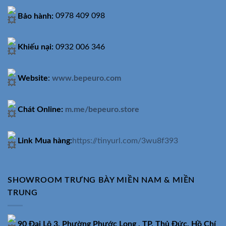
Bảo hành:
0978 409 098
Khiếu nại:
0932 006 346
Website
:
www.bepeuro.com
Chát Online:
m.me/bepeuro.store
Link Mua hàng
:
https://tinyurl.com/3wu8f393
SHOWROOM TRƯNG BÀY MIỀN NAM & MIỀN
TRUNG
90 Đại Lộ 3, Phường Phước Long , TP. Thủ Đức, Hồ Chí