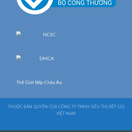
Thế Giới Bếp Châu Âu
THUỘC BẢN QUYỀN CỦA CÔNG TY TNHH SIÊU THỊ BẾP 123
VIỆT NAM