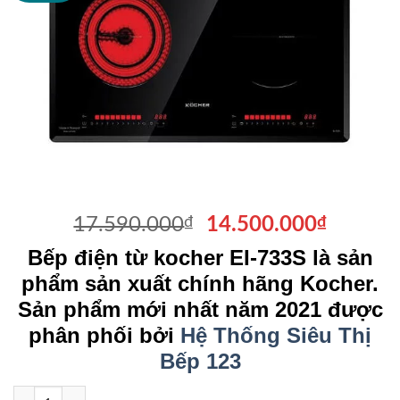
Giá
Giá
17.590.000
₫
14.500.000
₫
gốc
hiện
Bếp điện từ kocher EI-733S là sản
là:
tại
phẩm sản xuất chính hãng Kocher.
17.590.000₫.
là:
Sản phẩm mới nhất năm 2021 được
14.500
phân phối bởi
Hệ Thống Siêu Thị
Bếp 123
Bếp điện từ kocher EI-733S số lượng