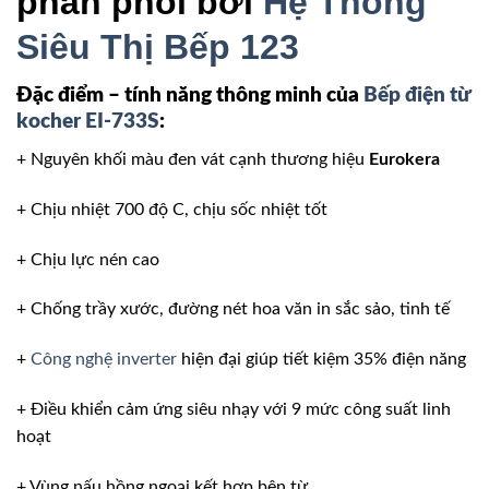
phân phối bởi
Hệ Thống
Siêu Thị Bếp 123
Đặc điểm – tính năng thông minh của
Bếp điện từ
kocher EI-733S
:
+ Nguyên khối màu đen vát cạnh thương hiệu
Eurokera
+ Chịu nhiệt 700 độ C, chịu sốc nhiệt tốt
+ Chịu lực nén cao
+ Chống trầy xước, đường nét hoa văn in sắc sảo, tinh tế
+
Công nghệ inverter
hiện đại giúp tiết kiệm 35% điện năng
+ Điều khiển cảm ứng siêu nhạy với 9 mức công suất linh
hoạt
+ Vùng nấu hồng ngoại kết hợp bên từ