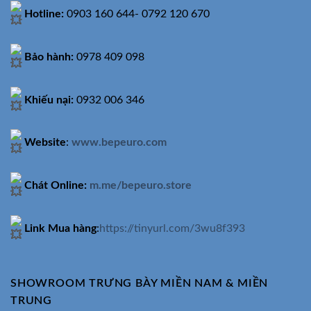
Hotline:
0903 160 644- 0792 120 670
Bảo hành:
0978 409 098
Khiếu nại:
0932 006 346
Website
:
www.bepeuro.com
Chát Online:
m.me/bepeuro.store
Link Mua hàng
:
https://tinyurl.com/3wu8f393
SHOWROOM TRƯNG BÀY MIỀN NAM & MIỀN
TRUNG