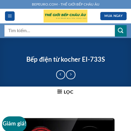
Chuyển
BEPEURO.COM - THẾ GIỚI BẾP CHÂU ÂU
đến
MUA NGAY
nội
dung
Tìm
kiếm:
Bếp điện từ kocher EI-733S
LỌC
Giảm giá!