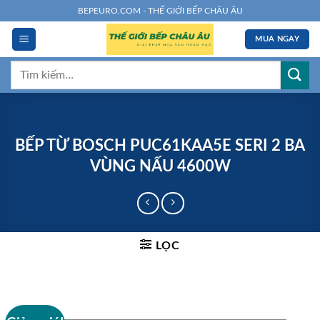
Chuyển
BEPEURO.COM - THẾ GIỚI BẾP CHÂU ÂU
đến
MUA NGAY
nội
dung
Tìm
kiếm:
BẾP TỪ BOSCH PUC61KAA5E SERI 2 BA
VÙNG NẤU 4600W
LỌC