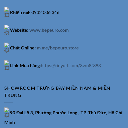
Khiếu nại:
0932 006 346
Website
:
www.bepeuro.com
Chát Online:
m.me/bepeuro.store
Link Mua hàng
:
https://tinyurl.com/3wu8f393
SHOWROOM TRƯNG BÀY MIỀN NAM & MIỀN
TRUNG
90 Đại Lộ 3, Phường Phước Long , TP. Thủ Đức, Hồ Chí
Minh