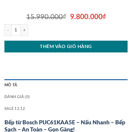
Giá
Giá
15.990.000
₫
9.800.000
₫
gốc
hiện
BẾP TỪ BOSCH PUC61KAA5E SERI 2 BA VÙNG NẤU 4600W số lượn
là:
tại
15.990.000₫.
là:
9.800.0
THÊM VÀO GIỎ HÀNG
MÔ TẢ
ĐÁNH GIÁ (0)
SALE 12.12
Bếp từ Bosch PUC61KAA5E – Nấu Nhanh – Bếp
Sạch – An Toàn – Gọn Gàng!