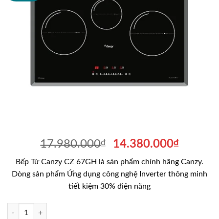
Giá
Giá
17.980.000
₫
14.380.000
₫
gốc
hiện
Bếp Từ Canzy CZ 67GH là sản phẩm chính hãng Canzy.
là:
tại
Dòng sản phẩm Ứng dụng công nghệ Inverter thông minh
17.980.000₫.
là:
tiết kiệm 30% điện năng
14.380
Bếp Từ Canzy CZ 67GH số lượng