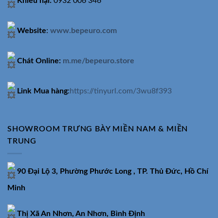
Khiếu nại:
0932 006 346
Website
:
www.bepeuro.com
Chát Online:
m.me/bepeuro.store
Link Mua hàng
:
https://tinyurl.com/3wu8f393
SHOWROOM TRƯNG BÀY MIỀN NAM & MIỀN
TRUNG
90 Đại Lộ 3, Phường Phước Long , TP. Thủ Đức, Hồ Chí
Minh
Thị Xã An Nhơn, An Nhơn, Bình Định