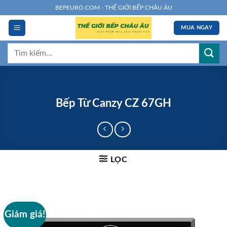
Chuyển
BEPEURO.COM - THẾ GIỚI BẾP CHÂU ÂU
đến
MUA NGAY
nội
dung
Tìm
kiếm:
Bếp Từ Canzy CZ 67GH
LỌC
Giảm giá!