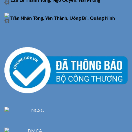
128 Lê Thánh Tông, Ngô Quyền, Hải Phòng
Trần Nhân Tông, Yên Thành, Uông Bí , Quảng Ninh