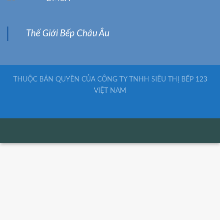
Thế Giới Bếp Châu Âu
THUỘC BẢN QUYỀN CỦA CÔNG TY TNHH SIÊU THỊ BẾP 123
VIỆT NAM