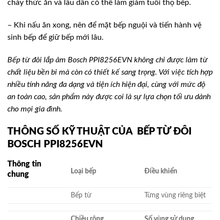
cháy thức ăn và lâu dần có thể làm giảm tuổi thọ bếp.
– Khi nấu ăn xong, nên để mặt bếp nguội và tiến hành vệ
sinh bếp để giữ bếp mới lâu.
Bếp từ đôi lắp âm Bosch PPI8256EVN không chỉ được làm từ
chất liệu bền bỉ mà còn có thiết kế sang trọng. Với việc tích hợp
nhiều tính năng đa dạng và tiện ích hiện đại, cùng với mức độ
an toàn cao, sản phẩm này được coi là sự lựa chọn tối ưu dành
cho mọi gia đình.
THÔNG SỐ KỸ THUẬT CỦA BẾP TỪ ĐÔI
BOSCH PPI8256EVN
Thông tin
Loại bếp
Điều khiển
chung
Bếp từ
Từng vùng riêng biệt
Chiều rộng
Số vùng sử dụng