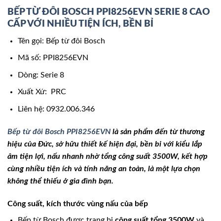
BẾP TỪ ĐÔI BOSCH PPI8256EVN SERIE 8 CAO
CẤP VỚI NHIỀU TIỆN ÍCH, BỀN BỈ
Tên gọi: Bếp từ đôi Bosch
Mã số: PPI8256EVN
Dòng: Serie 8
Xuất Xứ: PRC
Liên hệ: 0932.006.346
Bếp từ đôi Bosch PPI8256EVN
là sản phẩm đến từ thương
hiệu của Đức, sở hữu thiết kế hiện đại, bền bỉ với kiểu lắp
âm tiện lợi, nấu nhanh nhờ tổng công suất 3500W, kết hợp
cùng nhiều tiện ích và tính năng an toàn, là một lựa chọn
không thể thiếu ở gia đình bạn.
Công suất, kích thước vùng nấu của bếp
Bếp từ Bosch được trang bị
công suất tổng 3500W
và