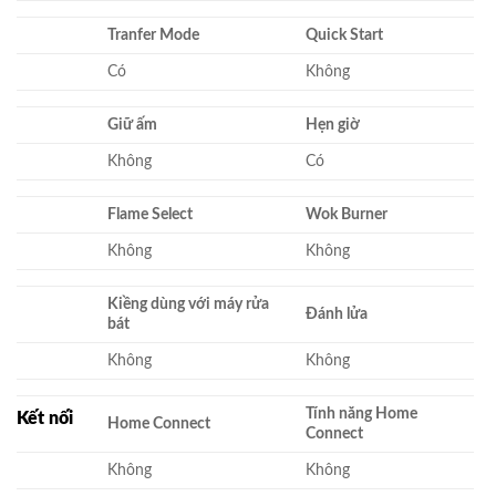
Tranfer Mode
Quick Start
Có
Không
Giữ ấm
Hẹn giờ
Không
Có
Flame Select
Wok Burner
Không
Không
Kiềng dùng với máy rửa
Đánh lửa
bát
Không
Không
Tính năng Home
Kết nối
Home Connect
Connect
Không
Không