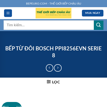
Chuyển
BEPEURO.COM - THẾ GIỚI BẾP CHÂU ÂU
đến
MUA NGAY
nội
dung
Tìm
kiếm:
BẾP TỪ ĐÔI BOSCH PPI8256EVN SERIE
8
LỌC