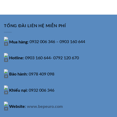
9.890.000₫.
là:
17.990.000₫.
là:
5.990.000₫.
14.300.
TỔNG ĐÀI LIÊN HỆ MIỄN PHÍ
Mua hàng:
0932 006 346 – 0903 160 644
Hotline:
0903 160 644- 0792 120 670
Bảo hành:
0978 409 098
Khiếu nại:
0932 006 346
Website
:
www.bepeuro.com