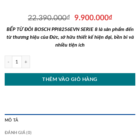
Giá
Giá
22.390.000
₫
9.900.000
₫
gốc
hiện
BẾP TỪ ĐÔI BOSCH PPI8256EVN SERIE 8 là sản phẩm đến
là:
tại
từ thương hiệu của Đức, sở hữu thiết kế hiện đại, bền bỉ và
22.390.000₫.
là:
nhiều tiện ích
9.900.0
BẾP TỪ ĐÔI BOSCH PPI8256EVN SERIE 8 số lượng
THÊM VÀO GIỎ HÀNG
MÔ TẢ
ĐÁNH GIÁ (0)