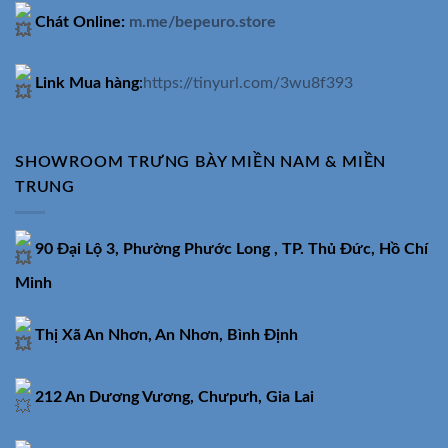
Chát Online:
m.me/bepeuro.store
Link Mua hàng
:
https://tinyurl.com/3wu8f393
SHOWROOM TRƯNG BÀY MIỀN NAM & MIỀN
TRUNG
90 Đại Lộ 3, Phường Phước Long , TP. Thủ Đức, Hồ Chí
Minh
Thị Xã An Nhơn, An Nhơn, Bình Định
212 An Dương Vương, Chưpưh, Gia Lai