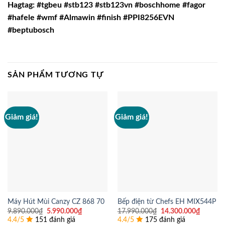
Hagtag: #tgbeu #stb123 #stb123vn #boschhome #fagor
#hafele #wmf #Almawin #finish #PPI8256EVN
#beptubosch
SẢN PHẨM TƯƠNG TỰ
Giảm giá!
Giảm giá!
Máy Hút Mùi Canzy CZ 868 70
Bếp điện từ Chefs EH MIX544P
Giá
Giá
Giá
Giá
9.890.000
₫
5.990.000
₫
17.990.000
₫
14.300.000
₫
gốc
hiện
gốc
hiện
4.4/5
151 đánh giá
4.4/5
175 đánh giá
là:
tại
là:
tại