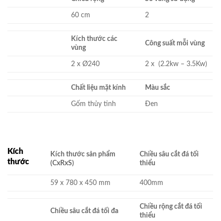
60 cm
2
Kích thước các
Công suất mỗi vùng
vùng
2 x Ø240
2 x (2.2kw – 3.5Kw)
Chất liệu mặt kính
Màu sắc
Gốm thủy tinh
Đen
Kích
Kích thước sản phẩm
Chiều sâu cắt đá tối
thước
(CxRxS)
thiểu
59 x 780 x 450 mm
400mm
Chiều rộng cắt đá tối
Chiều sâu cắt đá tối đa
thiểu