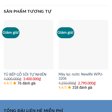
SẢN PHẨM TƯƠNG TỰ
Giảm giá!
Giảm giá!
Máy lọc nước Newlife WPU-
TỦ BẾP GỖ SỒI TỰ NHIÊN
3206
Giá
Giá
4.000.000
₫
3.400.000
₫
gốc
hiện
Giá
Giá
4.250.000
₫
2.790.000
₫
4.4/5
76 đánh giá
là:
tại
gốc
hiện
4.4/5
318 đánh giá
4.000.000₫.
là:
là:
tại
3.400.000₫.
4.250.000₫.
là:
2.790.000
TỔNG ĐÀI LIÊN HỆ MIỄN PHÍ