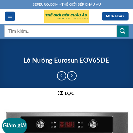
Chuyển
BEPEURO.COM - THẾ GIỚI BẾP CHÂU ÂU
đến
MUA NGAY
nội
dung
Tìm
kiếm:
Lò Nướng Eurosun EOV65DE
LỌC
Giảm giá!