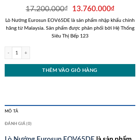
Giá
Giá
17.200.000
₫
13.760.000
₫
gốc
hiện
Lò Nướng Eurosun EOV65DE là sản phẩm nhập khẩu chính
là:
tại
hãng từ Malaysia. Sản phẩm được phân phối bởi Hệ Thống
17.200.000₫.
là:
Siêu Thị Bếp 123
13.760
Lò Nướng Eurosun EOV65DE số lượng
THÊM VÀO GIỎ HÀNG
MÔ TẢ
ĐÁNH GIÁ (0)
Lò Nướng Eurosun EOV65DE
là sản phẩm