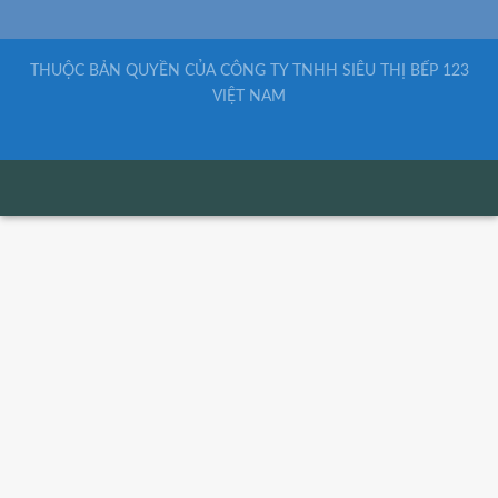
THUỘC BẢN QUYỀN CỦA CÔNG TY TNHH SIÊU THỊ BẾP 123
VIỆT NAM