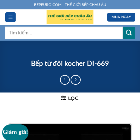
Chuyển
BEPEURO.COM - THẾ GIỚI BẾP CHÂU ÂU
đến
MUA NGAY
nội
dung
Tìm
kiếm:
Bếp từ đôi kocher DI-669
LỌC
Giảm giá!