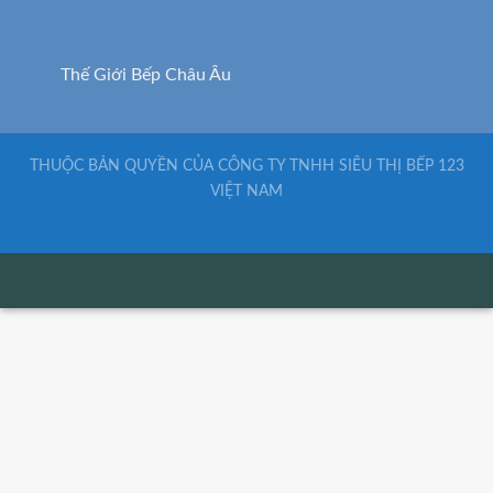
THUỘC BẢN QUYỀN CỦA CÔNG TY TNHH SIÊU THỊ BẾP 123
VIỆT NAM