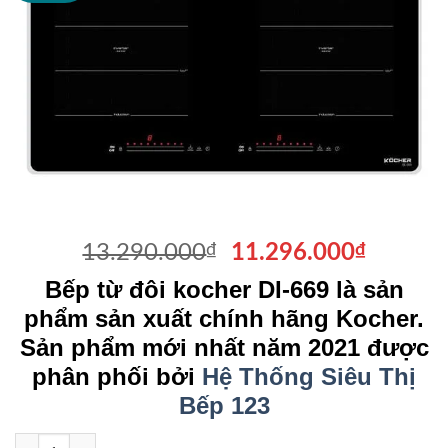
Giá
Giá
13.290.000
₫
11.296.000
₫
gốc
hiện
Bếp từ đôi kocher DI-669 là sản
là:
tại
phẩm sản xuất chính hãng Kocher.
13.290.000₫.
là:
Sản phẩm mới nhất năm 2021 được
11.296
phân phối bởi
Hệ Thống Siêu Thị
Bếp 123
Bếp từ đôi kocher DI-669 số lượng