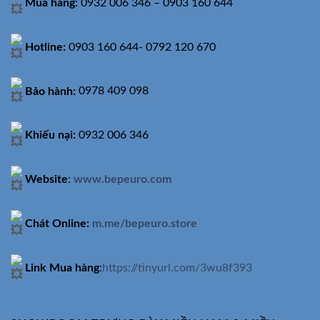
Mua hàng:
0932 006 346 – 0903 160 644
Hotline:
0903 160 644- 0792 120 670
Bảo hành:
0978 409 098
Khiếu nại:
0932 006 346
Website
:
www.bepeuro.com
Chát Online:
m.me/bepeuro.store
Link Mua hàng
:
https://tinyurl.com/3wu8f393