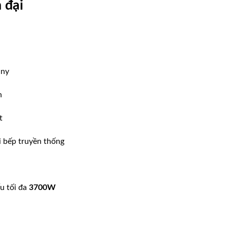
 đại
any
h
t
i bếp truyền thống
ấu tối đa
3700W