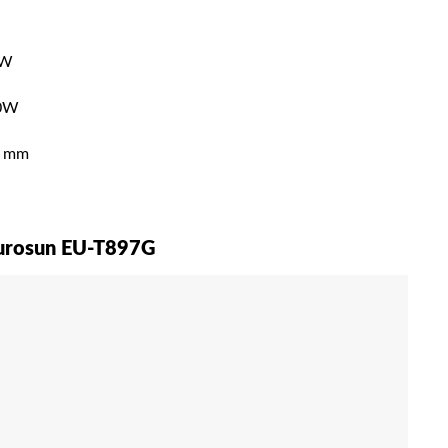
0W
00W
C mm
urosun EU-T897G