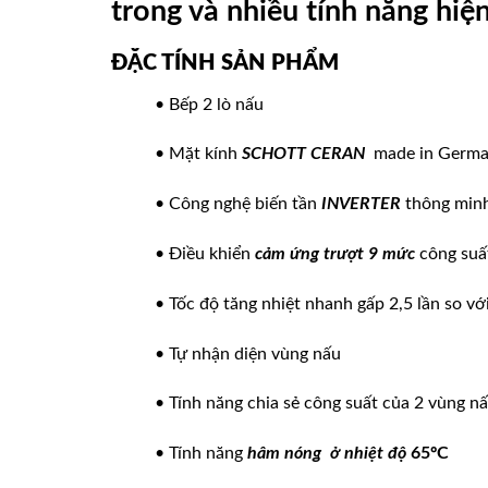
trong và nhiều tính năng hiện
ĐẶC TÍNH SẢN PHẨM
• Bếp 2 lò nấu
• Mặt kính
SCHOTT CERAN
made in Germ
• Công nghệ biến tần
INVERTER
thông min
• Điều khiển
cảm ứng trượt 9 mức
công suấ
• Tốc độ tăng nhiệt nhanh gấp 2,5 lần so vớ
• Tự nhận diện vùng nấu
• Tính năng chia sẻ công suất của 2 vùng n
• Tính năng
hâm nóng ở nhiệt độ
65ºC