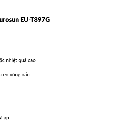
urosun EU-T897G
oặc nhiệt quá cao
 trên vùng nấu
uá áp