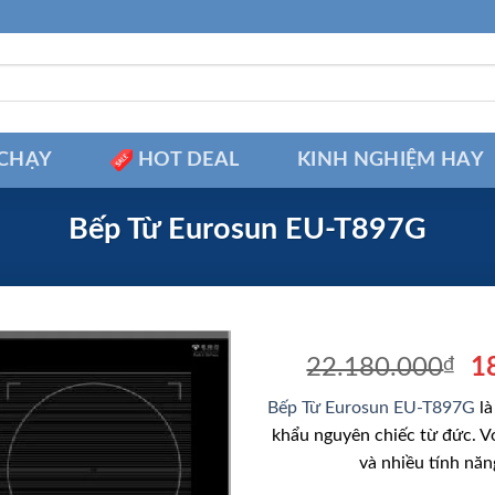
CHẠY
HOT DEAL
KINH NGHIỆM HAY
Bếp Từ Eurosun EU-T897G
Gi
22.180.000
₫
1
g
Bếp Từ Eurosun EU-T897G
là
là
khẩu nguyên chiếc từ đức. Vớ
2
và nhiều tính năn