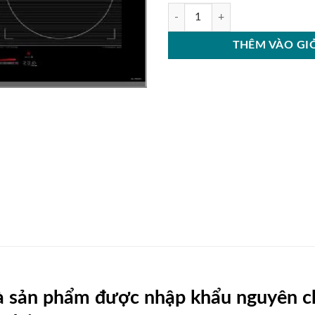
Bếp Từ Eurosun EU-T897G số lượ
THÊM VÀO GI
à sản phẩm được nhập khẩu nguyên chi