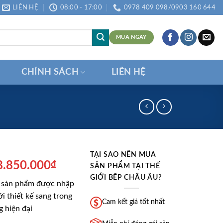
LIÊN HỆ
08:00 - 17:00
0978 409 098/0903 160 644
MUA NGAY
CHÍNH SÁCH
LIÊN HỆ
TẠI SAO NÊN MUA
á
Giá
8.850.000
₫
SẢN PHẨM TẠI THẾ
ốc
hiện
GIỚI BẾP CHÂU ÂU?
 sản phẩm được nhập
:
tại
i thiết kế sang trong
2.180.000₫.
là:
Cam kết giá tốt nhất
g hiện đại
18.850.000₫.