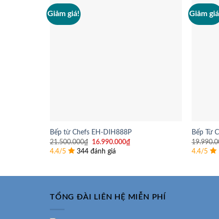
Giảm giá!
Giảm giá
Bếp từ Chefs EH-DIH888P
Bếp Từ C
Giá
Giá
21.500.000
₫
16.990.000
₫
19.990.0
gốc
hiện
4.4/5
344 đánh giá
4.4/5
là:
tại
21.500.000₫.
là:
16.990.000₫.
TỔNG ĐÀI LIÊN HỆ MIỄN PHÍ