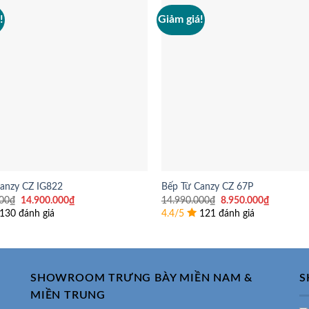
!
Giảm giá!
anzy CZ IG822
Bếp Từ Canzy CZ 67P
Giá
Giá
Giá
Giá
00
₫
14.900.000
₫
14.990.000
₫
8.950.000
₫
gốc
hiện
gốc
hiện
130 đánh giá
4.4/5
121 đánh giá
là:
tại
là:
tại
19.990.000₫.
là:
14.990.000₫.
là:
14.900.000₫.
8.950.00
SHOWROOM TRƯNG BÀY MIỀN NAM &
S
MIỀN TRUNG