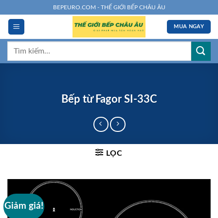
Chuyển
BEPEURO.COM - THẾ GIỚI BẾP CHÂU ÂU
đến
MUA NGAY
nội
dung
Tìm
kiếm:
Bếp từ Fagor SI-33C
LỌC
Giảm giá!