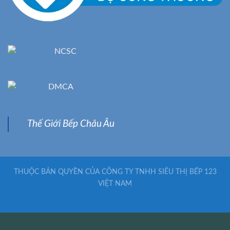
Thế Giới Bếp Châu Âu
THUỘC BẢN QUYỀN CỦA CÔNG TY TNHH SIÊU THỊ BẾP 123
VIỆT NAM