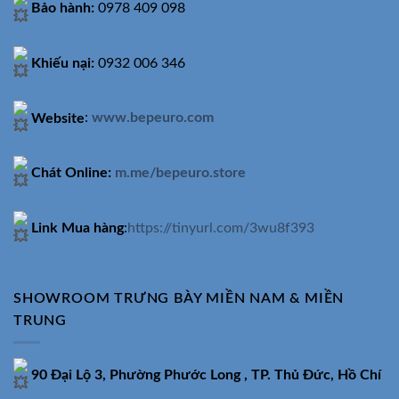
Bảo hành:
0978 409 098
Khiếu nại:
0932 006 346
Website
:
www.bepeuro.com
Chát Online:
m.me/bepeuro.store
Link Mua hàng
:
https://tinyurl.com/3wu8f393
SHOWROOM TRƯNG BÀY MIỀN NAM & MIỀN
TRUNG
90 Đại Lộ 3, Phường Phước Long , TP. Thủ Đức, Hồ Chí