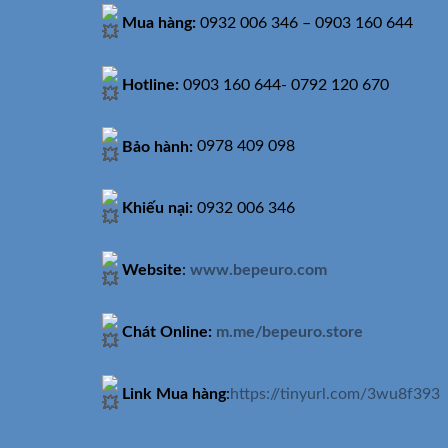
Mua hàng:
0932 006 346 – 0903 160 644
Hotline:
0903 160 644- 0792 120 670
Bảo hành:
0978 409 098
Khiếu nại:
0932 006 346
Website
:
www.bepeuro.com
Chát Online:
m.me/bepeuro.store
Link Mua hàng
:
https://tinyurl.com/3wu8f393