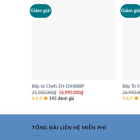
Giảm giá!
Giảm giá
Bếp từ Chefs EH-DIH888P
Bếp Từ F
Giá
Giá
21.500.000
₫
16.990.000
₫
26.990.0
gốc
hiện
4.4/5
145 đánh giá
4.4/5
là:
tại
21.500.000₫.
là:
16.990.000₫.
TỔNG ĐÀI LIÊN HỆ MIỄN PHÍ