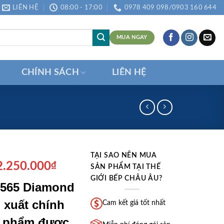
LIÊN HỆ
08:00 - 17:00
0978 409 098/0903 160 644
MUA NGAY
CHÍNH SÁCH
LIÊN HỆ
TẠI SAO NÊN MUA
á
Giá
2.250.000
₫
SẢN PHẨM TẠI THẾ
ốc
hiện
GIỚI BẾP CHÂU ÂU?
6565 Diamond
:
tại
7.900.000₫.
là:
 xuất chính
Cam kết giá tốt nhất
12.250.000₫.
n phẩm được