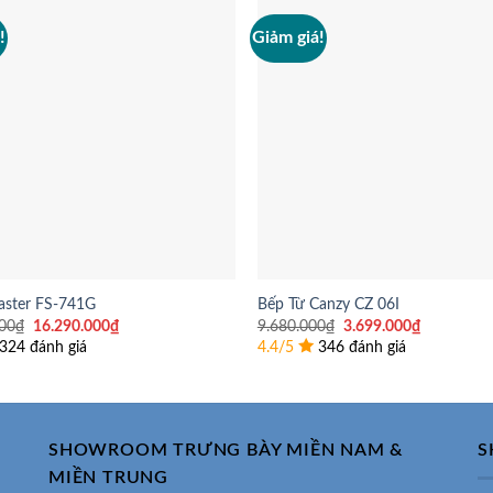
!
Giảm giá!
aster FS-741G
Bếp Từ Canzy CZ 06I
Giá
Giá
Giá
Giá
00
₫
16.290.000
₫
9.680.000
₫
3.699.000
₫
gốc
hiện
gốc
hiện
324 đánh giá
4.4/5
346 đánh giá
là:
tại
là:
tại
26.990.000₫.
là:
9.680.000₫.
là:
16.290.000₫.
3.699.000
SHOWROOM TRƯNG BÀY MIỀN NAM &
S
MIỀN TRUNG