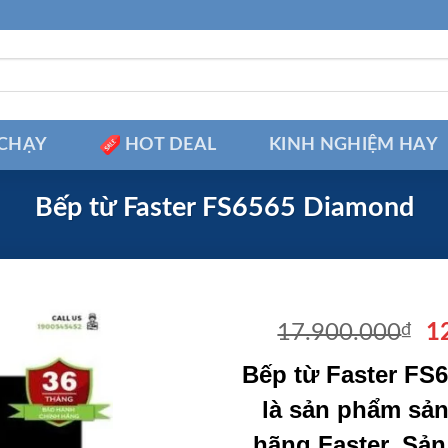
CHẠY
HOT DEAL
KINH NGHIỆM HAY
Bếp từ Faster FS6565 Diamond
Gi
17.900.000
₫
1
g
Bếp từ Faster FS
là
1
là sản phẩm sản
hãng Faster. Sả