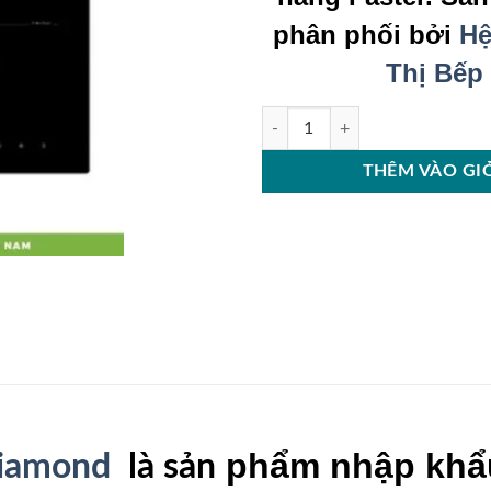
phân phối bởi
Hệ
Thị Bếp
Bếp từ Faster FS6565 Diamond số
THÊM VÀO GI
phẩm nhập khẩu
Diamond
là sản