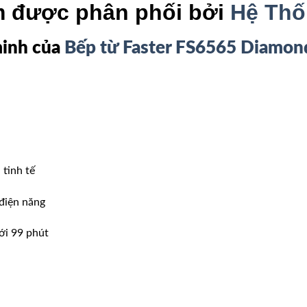
m được phân phối bởi
Hệ Thố
minh của
Bếp từ Faster FS6565 Diamond
 tinh tế
 điện năng
ới 99 phút