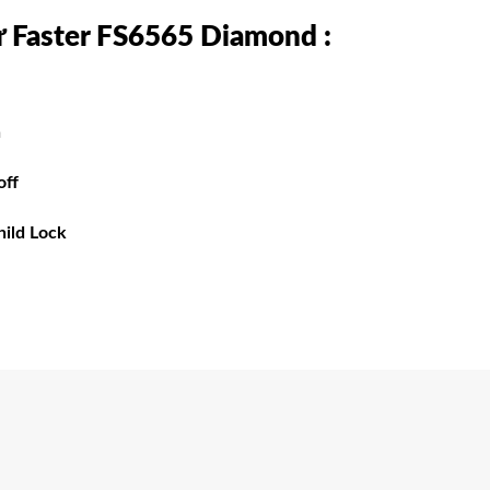
ừ Faster FS6565 Diamond
:
n
off
hild Lock