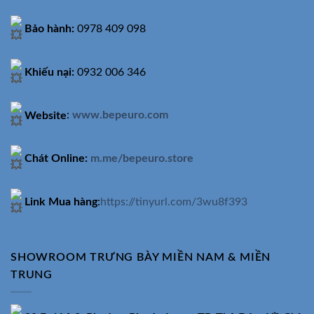
Bảo hành:
0978 409 098
Khiếu nại:
0932 006 346
Website
:
www.bepeuro.com
Chát Online:
m.me/bepeuro.store
Link Mua hàng
:
https://tinyurl.com/3wu8f393
SHOWROOM TRƯNG BÀY MIỀN NAM & MIỀN
TRUNG