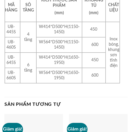
KÍCH THƯỚC SẢN
KHOANG
MÃ
SÔ
CHẤT
PHẨM
TỦ
HÀNG
TẦNG
LIỆU
(mm)
(mm)
UB-
W414*D500*H(1150-
450
445S
1450)
4
Inox
tầng
UB-
W564*D500*H(1150-
bóng,
600
460S
1450)
khung
sơn
UB-
W414*D500*H(1650-
450
tĩnh
645S
1950)
6
điện
tầng
UB-
W564*D500*H(1650-
600
660S
1950)
SẢN PHẨM TƯƠNG TỰ
Giảm giá!
Giảm giá!