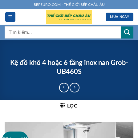
Chuyển
BEPEURO.COM - THẾ GIỚI BẾP CHÂU ÂU
đến
MUA NGAY
nội
dung
Tìm
kiếm:
Kệ đồ khô 4 hoặc 6 tầng inox nan Grob-
UB460S
LỌC