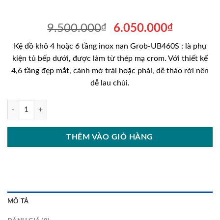
Giá
Giá
9.500.000
₫
6.050.000
₫
gốc
hiện
Kệ đồ khô 4 hoặc 6 tầng inox nan Grob-UB460S : là phụ
là:
tại
kiện tủ bếp dưới, được làm từ thép mạ crom. Với thiết kế
9.500.000₫.
là:
4,6 tầng đẹp mắt, cánh mở trái hoặc phải, dễ tháo rời nên
6.050.00
dễ lau chùi.
Kệ đồ khô 4 hoặc 6 tầng inox nan Grob-UB460S số lượng
THÊM VÀO GIỎ HÀNG
MÔ TẢ