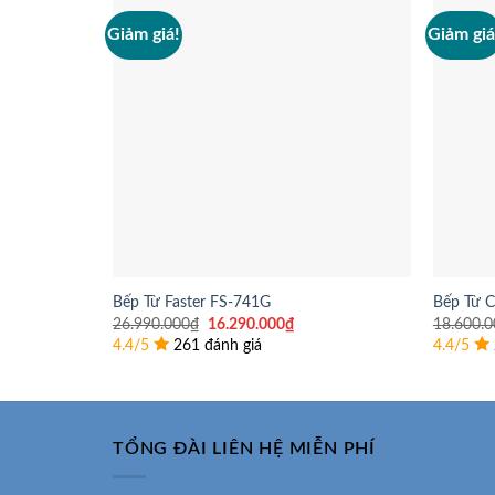
Giảm giá!
Giảm giá
Bếp Từ Faster FS-741G
Bếp Từ 
Giá
Giá
26.990.000
₫
16.290.000
₫
18.600.0
gốc
hiện
4.4/5
261 đánh giá
4.4/5
là:
tại
26.990.000₫.
là:
16.290.000₫.
TỔNG ĐÀI LIÊN HỆ MIỄN PHÍ