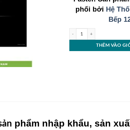
phối bởi
Hệ Thố
Bếp 1
Bếp từ Faster FS660I số lượng
THÊM VÀO GI
phẩm nhập khẩu, sản xuất
 sản