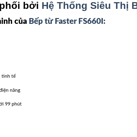
phối bởi
Hệ Thống Siêu Thị 
minh của
Bếp từ Faster FS660I:
 tinh tế
 điện năng
ới 99 phút