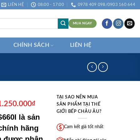
LIÊN HỆ
08:00 - 17:00
0978 409 098/0903 160 644
MUA NGAY
CHÍNH SÁCH
LIÊN HỆ
TẠI SAO NÊN MUA
á
Giá
1.250.000
₫
SẢN PHẨM TẠI THẾ
ốc
hiện
GIỚI BẾP CHÂU ÂU?
S660I là sản
:
tại
6.500.000₫.
là:
chính hãng
Cam kết giá tốt nhất
11.250.000₫.
m được phân