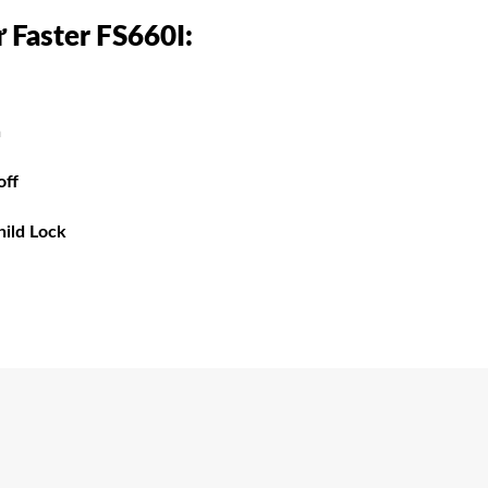
 Faster FS660I
:
n
off
hild Lock