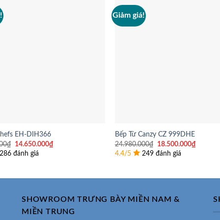
!
Giảm giá!
Chefs EH-DIH366
Bếp Từ Canzy CZ 999DHE
Giá
Giá
Giá
Giá
00
₫
14.650.000
₫
24.980.000
₫
18.500.000
₫
gốc
hiện
gốc
hiện
286 đánh giá
4.4/5
249 đánh giá
là:
tại
là:
tại
18.600.000₫.
là:
24.980.000₫.
là:
14.650.000₫.
18.500.
SHOWROOM TRƯNG BÀY MIỀN NAM &
S
MIỀN TRUNG