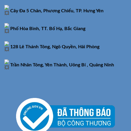
Cây Đa 5 Chân, Phương Chiểu, TP. Hưng Yên
Phố Hòa Bình, TT. Bố Hạ, Bắc Giang
128 Lê Thánh Tông, Ngô Quyền, Hải Phòng
Trần Nhân Tông, Yên Thành, Uông Bí , Quảng Ninh