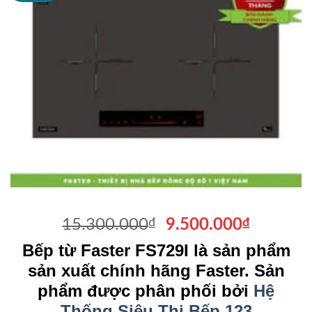
Giá
Giá
15.300.000
₫
9.500.000
₫
gốc
hiện
Bếp từ Faster FS729I là sản phẩm
là:
tại
sản xuất chính hãng Faster. Sản
15.300.000₫.
là:
phẩm được phân phối bởi
Hệ
9.500.0
Thống Siêu Thị Bếp 123