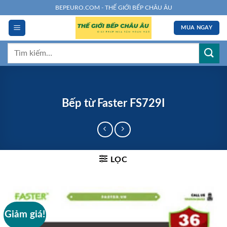
Chuyển
BEPEURO.COM - THẾ GIỚI BẾP CHÂU ÂU
đến
MUA NGAY
nội
dung
Tìm
kiếm:
Bếp từ Faster FS729I
LỌC
Giảm giá!