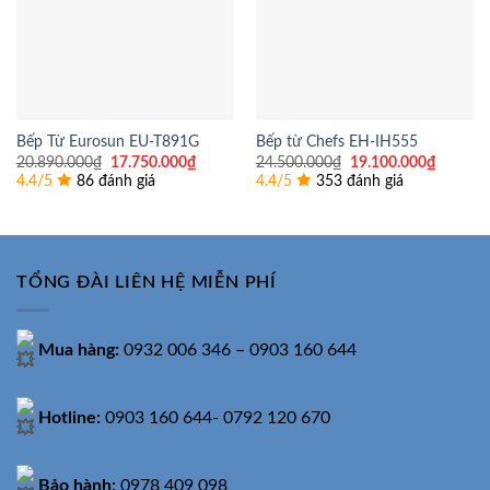
Bếp Từ Eurosun EU-T891G
Bếp từ Chefs EH-IH555
Giá
Giá
Giá
Giá
20.890.000
₫
17.750.000
₫
24.500.000
₫
19.100.000
₫
gốc
hiện
gốc
hiện
4.4/5
86 đánh giá
4.4/5
353 đánh giá
là:
tại
là:
tại
20.890.000₫.
là:
24.500.000₫.
là:
17.750.000₫.
19.100.
TỔNG ĐÀI LIÊN HỆ MIỄN PHÍ
Mua hàng:
0932 006 346 – 0903 160 644
Hotline:
0903 160 644- 0792 120 670
Bảo hành:
0978 409 098