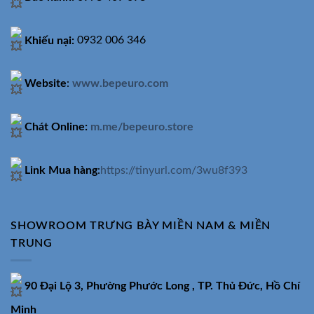
Khiếu nại:
0932 006 346
Website
:
www.bepeuro.com
Chát Online:
m.me/bepeuro.store
Link Mua hàng
:
https://tinyurl.com/3wu8f393
SHOWROOM TRƯNG BÀY MIỀN NAM & MIỀN
TRUNG
90 Đại Lộ 3, Phường Phước Long , TP. Thủ Đức, Hồ Chí
Minh