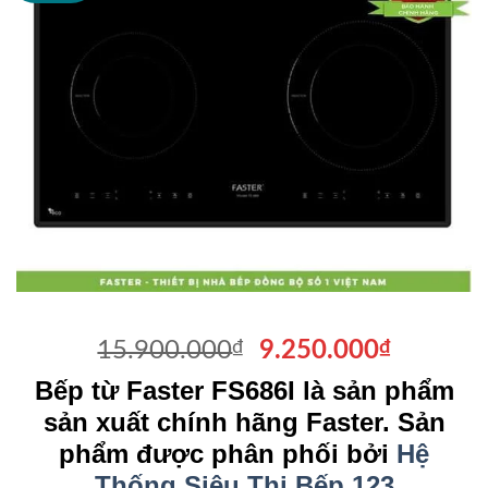
Giá
Giá
15.900.000
₫
9.250.000
₫
gốc
hiện
Bếp từ Faster FS686I là sản phẩm
là:
tại
sản xuất chính hãng Faster. Sản
15.900.000₫.
là:
phẩm được phân phối bởi
Hệ
9.250.0
Thống Siêu Thị Bếp 123