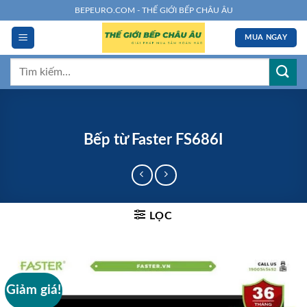
Chuyển
BEPEURO.COM - THẾ GIỚI BẾP CHÂU ÂU
đến
MUA NGAY
nội
dung
Tìm
kiếm:
Bếp từ Faster FS686I
LỌC
Giảm giá!