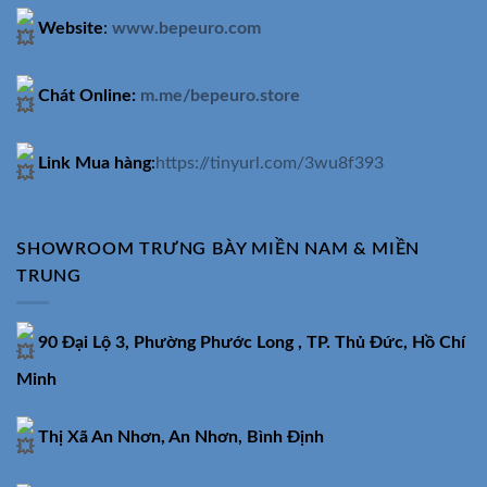
Website
:
www.bepeuro.com
Chát Online:
m.me/bepeuro.store
Link Mua hàng
:
https://tinyurl.com/3wu8f393
SHOWROOM TRƯNG BÀY MIỀN NAM & MIỀN
TRUNG
90 Đại Lộ 3, Phường Phước Long , TP. Thủ Đức, Hồ Chí
Minh
Thị Xã An Nhơn, An Nhơn, Bình Định