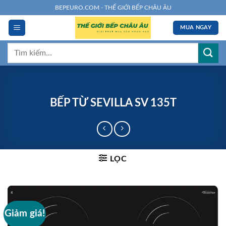
Chuyển
BEPEURO.COM - THẾ GIỚI BẾP CHÂU ÂU
đến
MUA NGAY
nội
dung
Tìm
kiếm:
BẾP TỪ SEVILLA SV 135T
LỌC
Giảm giá!