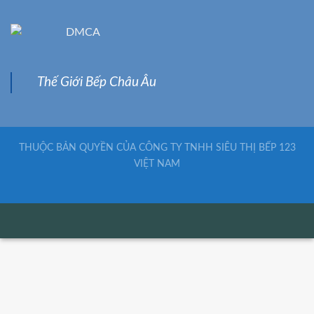
Thế Giới Bếp Châu Âu
THUỘC BẢN QUYỀN CỦA CÔNG TY TNHH SIÊU THỊ BẾP 123
VIỆT NAM