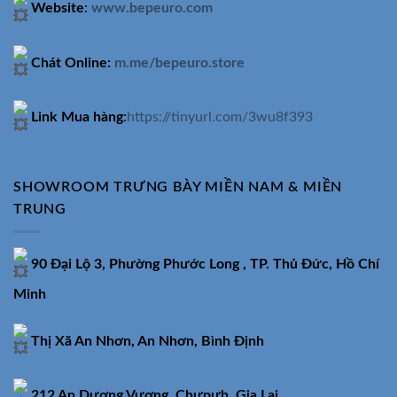
Website
:
www.bepeuro.com
Chát Online:
m.me/bepeuro.store
Link Mua hàng
:
https://tinyurl.com/3wu8f393
SHOWROOM TRƯNG BÀY MIỀN NAM & MIỀN
TRUNG
90 Đại Lộ 3, Phường Phước Long , TP. Thủ Đức, Hồ Chí
Minh
Thị Xã An Nhơn, An Nhơn, Bình Định
212 An Dương Vương, Chưpưh, Gia Lai