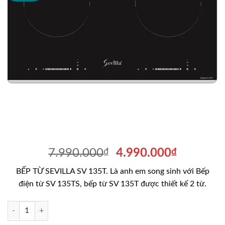
Giá
Giá
7.990.000
₫
4.990.000
₫
gốc
hiện
BẾP TỪ SEVILLA SV 135T. Là anh em song sinh với Bếp
là:
tại
điện từ SV 135TS, bếp từ SV 135T được thiết kế 2 từ.
7.990.000₫.
là:
4.990.00
BẾP TỪ SEVILLA SV 135T số lượng